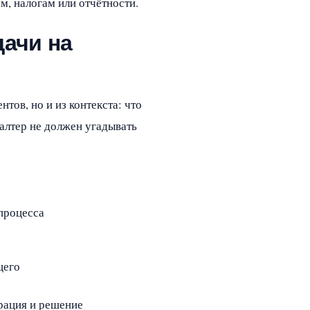
м, налогам или отчётности.
дачи на
тов, но и из контекста: что
галтер не должен угадывать
процесса
щего
арация и решение