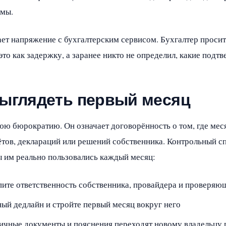
имы.
ет напряжение с бухгалтерским сервисом. Бухгалтер просит
то как задержку, а заранее никто не определил, какие под
выглядеть первый месяц
юю бюрократию. Он означает договорённость о том, где мес
чётов, деклараций или решений собственника. Контрольный с
ы им реально пользовались каждый месяц:
пите ответственность собственника, провайдера и проверяю
ный дедлайн и стройте первый месяц вокруг него
вичные документы и пояснения переходят новому владельцу 