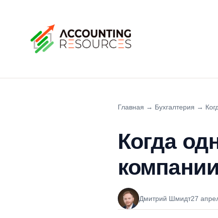
Главная
→
Бухгалтерия
→
Ког
Когда од
компании
Дмитрий Шмидт
27 апре