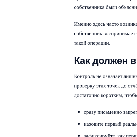
собственника были объясн
Именно здесь часто возника
собственник воспринимает э
такой операции.
Как должен 
Контроль не означает лишн
проверку этих точек до от
достаточно коротким, чтоб
сразу письменно закре
назовите первый реаль
зафиксируйте, как пер