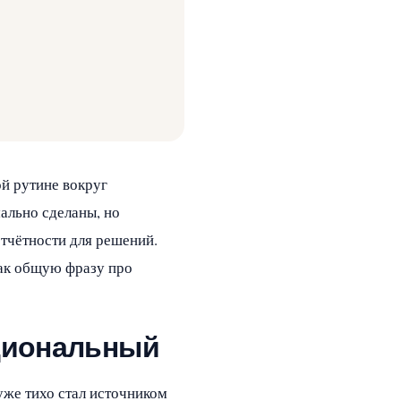
ой рутине вокруг
мально сделаны, но
отчётности для решений.
как общую фразу про
оциональный
уже тихо стал источником