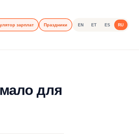
улятор зарплат
Праздники
EN
ET
ES
RU
 мало для