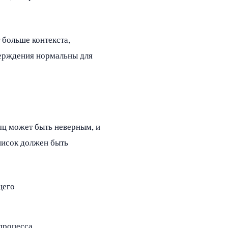
 больше контекста,
тверждения нормальны для
яц может быть неверным, и
писок должен быть
щего
процесса