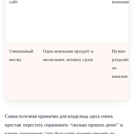
сайт
компания
Смешанный
Одна компания продаёт в
Нужно
месяц
нескольких логиках сразу
разделять
по
каналам
Самая полезная привычка для владельца здесь очень
простая: перестать спрашивать “сколько пришло денег” и
начать спрашивать “что бухгалтер должен увидеть по