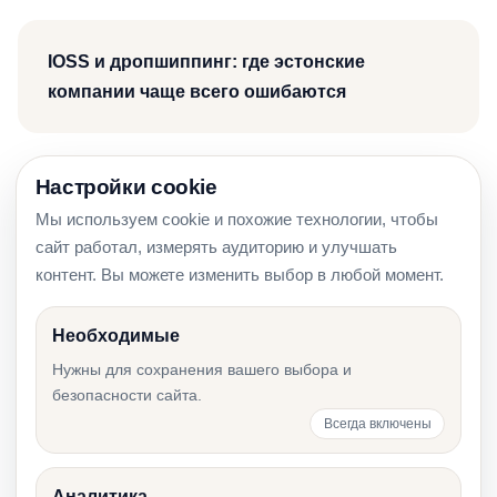
IOSS и дропшиппинг: где эстонские
компании чаще всего ошибаются
Настройки cookie
Amazon FBA и OSS: когда эстонской
Мы используем cookie и похожие технологии, чтобы
компании нужны VAT-номера в других
сайт работал, измерять аудиторию и улучшать
странах ЕС
контент. Вы можете изменить выбор в любой момент.
Необходимые
Нужны для сохранения вашего выбора и
Декларация OSS в Эстонии: сроки,
безопасности сайта.
исправления и частые ошибки
Всегда включены
Аналитика