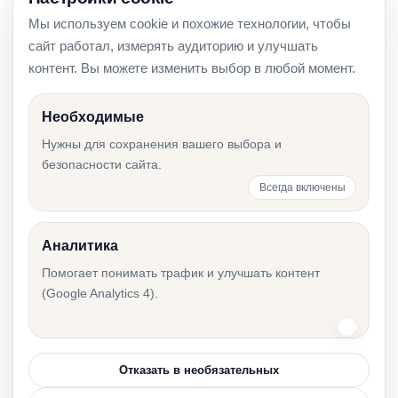
Мы используем cookie и похожие технологии, чтобы
Проверка компании в Эстонии перед
сайт работал, измерять аудиторию и улучшать
подписанием договора
контент. Вы можете изменить выбор в любой момент.
Необходимые
Шаблоны решений в e-Äriregister: чек-лист
Нужны для сохранения вашего выбора и
безопасности сайта.
компании
Всегда включены
Аналитика
Первый годовой отчёт после регистрации
Помогает понимать трафик и улучшать контент
компании в Эстонии
(Google Analytics 4).
Отказать в необязательных