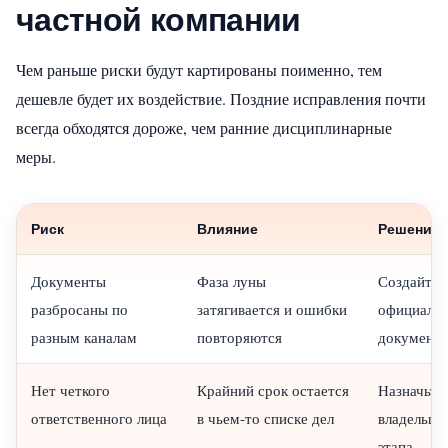
частной компании
Чем раньше риски будут картированы поименно, тем
дешевле будет их воздействие. Поздние исправления почти
всегда обходятся дороже, чем ранние дисциплинарные
меры.
Риск
Влияние
Решение
Документы
Фаза луны
Создайте 
разбросаны по
затягивается и ошибки
официальн
разным каналам
повторяются
документо
Нет четкого
Крайний срок остается
Назначьте
ответственного лица
в чьем-то списке дел
владельца
этапа