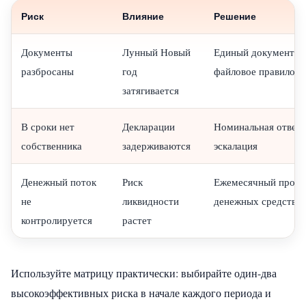
Риск
Влияние
Решение
Документы
Лунный Новый
Единый документоо
разбросаны
год
файловое правило
затягивается
В сроки нет
Декларации
Номинальная ответс
собственника
задерживаются
эскалация
Денежный поток
Риск
Ежемесячный прогн
не
ликвидности
денежных средств с
контролируется
растет
Используйте матрицу практически: выбирайте один-два
высокоэффективных риска в начале каждого периода и