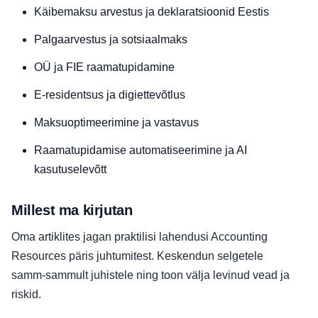
Käibemaksu arvestus ja deklaratsioonid Eestis
Palgaarvestus ja sotsiaalmaks
OÜ ja FIE raamatupidamine
E‑residentsus ja digiettevõtlus
Maksuoptimeerimine ja vastavus
Raamatupidamise automatiseerimine ja AI
kasutuselevõtt
Millest ma kirjutan
Oma artiklites jagan praktilisi lahendusi Accounting
Resources päris juhtumitest. Keskendun selgetele
samm‑sammult juhistele ning toon välja levinud vead ja
riskid.