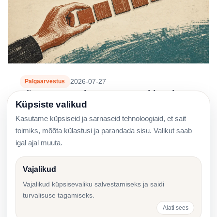
2026-07-27
Palgaarvestus
Lõpparve Eestis: töötasu, puhkus ja
Küpsiste valikud
maksmise tähtaeg
Kasutame küpsiseid ja sarnaseid tehnoloogiaid, et sait
toimiks, mõõta külastusi ja parandada sisu. Valikut saab
igal ajal muuta.
Vajalikud
Vajalikud küpsisevaliku salvestamiseks ja saidi
turvalisuse tagamiseks.
Alati sees