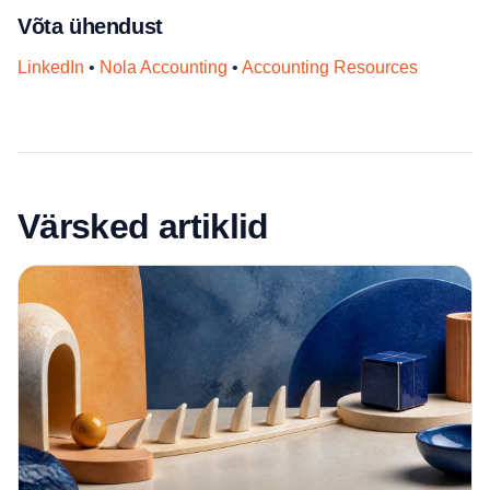
Võta ühendust
LinkedIn
•
Nola Accounting
•
Accounting Resources
Värsked artiklid