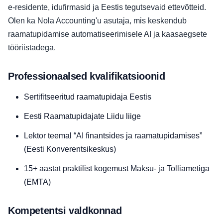
e‑residente, idufirmasid ja Eestis tegutsevaid ettevõtteid.
Olen ka Nola Accounting'u asutaja, mis keskendub
raamatupidamise automatiseerimisele AI ja kaasaegsete
tööriistadega.
Professionaalsed kvalifikatsioonid
Sertifitseeritud raamatupidaja Eestis
Eesti Raamatupidajate Liidu liige
Lektor teemal “AI finantsides ja raamatupidamises”
(Eesti Konverentsikeskus)
15+ aastat praktilist kogemust Maksu‑ ja Tolliametiga
(EMTA)
Kompetentsi valdkonnad