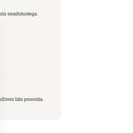
asta seadistustega.
žiimis läbi proovida.