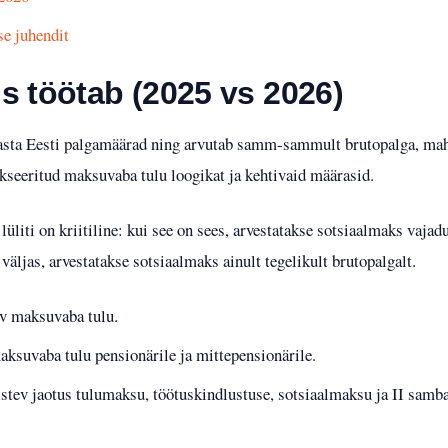
e juhendit
s töötab (2025 vs 2026)
aasta Eesti palgamäärad ning arvutab samm-sammult brutopalga, ma
kseeritud maksuvaba tulu loogikat ja kehtivaid määrasid.
iti on kriitiline: kui see on sees, arvestatakse sotsiaalmaks vajadu
väljas, arvestatakse sotsiaalmaks ainult tegelikult brutopalgalt.
v maksuvaba tulu.
aksuvaba tulu pensionärile ja mittepensionärile.
stev jaotus tulumaksu, töötuskindlustuse, sotsiaalmaksu ja II samba