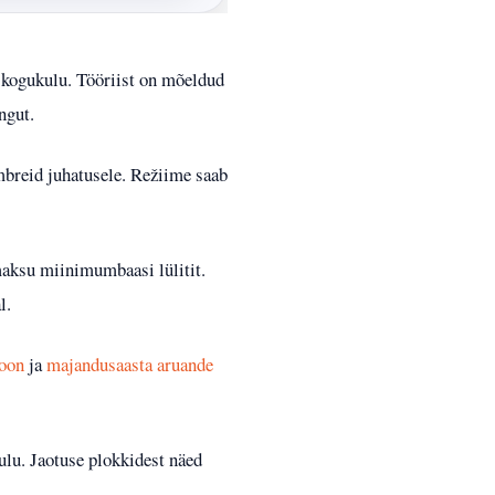
a kogukulu. Tööriist on mõeldud
ngut.
mbreid juhatusele. Režiime saab
maksu miinimumbaasi lülitit.
l.
ioon
ja
majandusaasta aruande
ulu. Jaotuse plokkidest näed