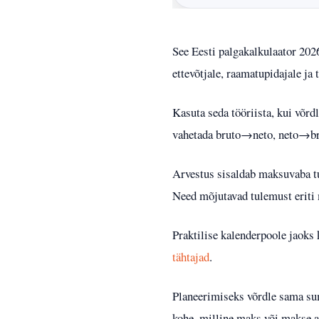
See Eesti palgakalkulaator 202
ettevõtjale, raamatupidajale ja 
Kasuta seda tööriista, kui võr
vahetada bruto→neto, neto→brut
Arvestus sisaldab maksuvaba tu
Need mõjutavad tulemust eriti 
Praktilise kalenderpoole jaoks
tähtajad
.
Planeerimiseks võrdle sama sum
kohe, milline maks või makse