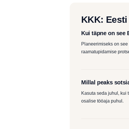
KKK: Eesti
Kui täpne on see 
Planeerimiseks on see u
raamatupidamise protse
Millal peaks sots
Kasuta seda juhul, kui
osalise tööaja puhul.