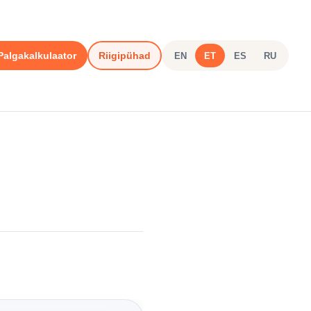
Palgakalkulaator
Riigipühad
EN
ET
ES
RU