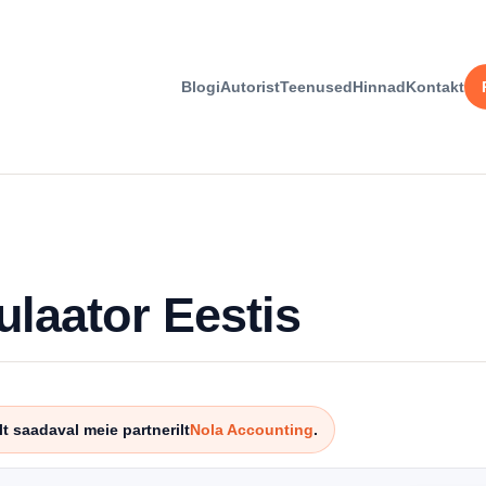
Blogi
Autorist
Teenused
Hinnad
Kontakt
ulaator Eestis
t saadaval meie partnerilt
Nola Accounting
.