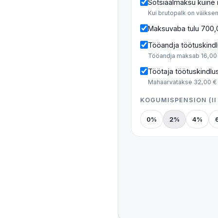
Sotsiaalmaksu kuine
Kui brutopalk on väiks
Maksuvaba tulu 700,
Tööandja töötuskind
Tööandja maksab 16,00
Töötaja töötuskindl
Mahaarvatakse 32,00 €
KOGUMISPENSION (I
0%
2%
4%