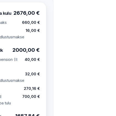
2676,00 €
a kulu
maks
660,00 €
16,00 €
ndlustusmakse
2000,00 €
lk
ension (II
40,00 €
32,00 €
ndlustusmakse
s
270,16 €
d
700,00 €
a tulu
1657,84 €