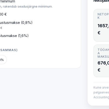
Netopal
 miinimum
em, rakendub seadusjärgne miinimum.
00 €
NETOP
K
lustusmakse (0,8%)
1657
 €
€
ustusmakse (1,6%)
TÖÖA
I SAMMAS)
A
MAKS
6%
676,
€
Kuine arves
palgaarves
Accountin