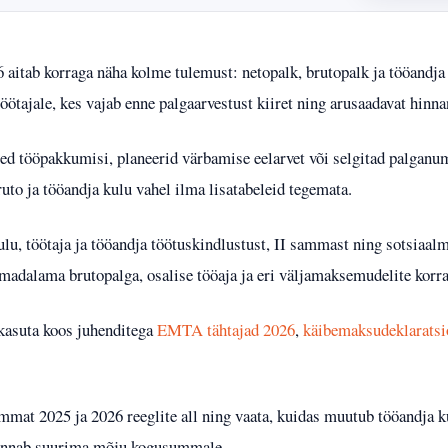
6 aitab korraga näha kolme tulemust: netopalk, brutopalk ja tööandj
töötajale, kes vajab enne palgaarvestust kiiret ning arusaadavat hinna
dled tööpakkumisi, planeerid värbamise eelarvet või selgitad palganu
o ja tööandja kulu vahel ilma lisatabeleid tegemata.
lu, töötaja ja tööandja töötuskindlustust, II sammast ning sotsiaal
madalama brutopalga, osalise tööaja ja eri väljamaksemudelite korra
 kasuta koos juhenditega
EMTA tähtajad 2026
,
käibemaksudeklarats
mat 2025 ja 2026 reeglite all ning vaata, kuidas muutub tööandja k
 annab suurima mõju kogusummale.