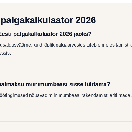
 palgakalkulaator 2026
Eesti palgakalkulaator 2026 jaoks?
saldusväärne, kuid lõplik palgaarvestus tuleb enne esitamist k
ssis.
iaalmaksu miinimumbaasi sisse lülitama?
 töötingimused nõuavad miinimumbaasi rakendamist, eriti mada