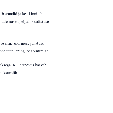
ib erandid ja kes kinnitab
totulemused pelgalt seadistuse
, osaline koormus, juhatuse
nne uute lepingute sõlmimist.
maksega. Kui erinevus kasvab,
 maksumäär.