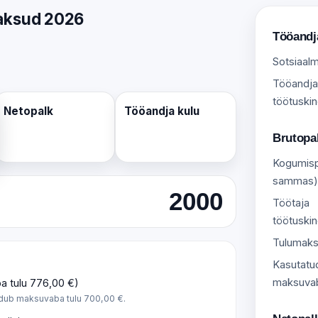
maksud 2026
Tööandj
Sotsiaal
Tööandja
töötuski
Netopalk
Tööandja kulu
Brutopa
Kogumisp
sammas)
Töötaja
töötuski
Tulumak
Kasutatu
maksuvab
a tulu 776,00 €)
ndub maksuvaba tulu 700,00 €.