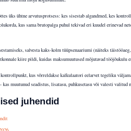
õttes üks ühtne arvutusprotsess: kes sisestab algandmed, kes kontroll
 olukorda, kus sama brutopalga puhul tekivad eri kuudel erinevad ne
rvestamiseks, salvesta kaks-kolm tüüpsenaariumi (näiteks täistööaeg
uhtkonnale kiire pildi, kuidas maksumuutused mõjutavad tööjõukulu e
 kontrollpunkt, kus võrreldakse kalkulaatori eelarvet tegeliku välja
 - kas muutunud seadistus, lisatasu, puhkusetasu või valesti valitud
lised juhendid
endit
2026