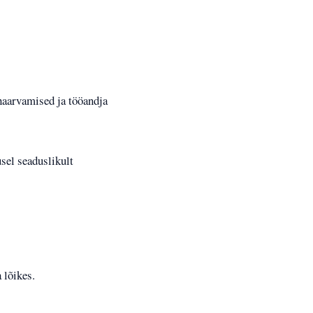
haarvamised ja tööandja
sel seaduslikult
 lõikes.