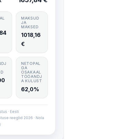
k
AL
MAKSUD
JA
MAKSED
,84
1018,16
€
NDJ
NETOPAL
GA
UD
OSAKAAL
TÖÖANDJ
00
A KULUST
62,0%
tus · Eesti
tuse reeglid 2026 · Nola
g