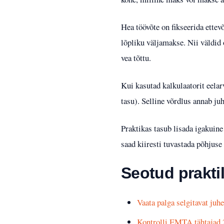
Hea töövõte on fikseerida ettev
lõpliku väljamakse. Nii väldid
vea tõttu.
Kui kasutad kalkulaatorit eela
tasu). Selline võrdlus annab j
Praktikas tasub lisada igakuine
saad kiiresti tuvastada põhjuse
Seotud prakti
Vaata palga selgitavat juh
Kontrolli EMTA tähtajad 