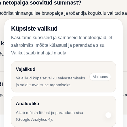
a netopalga soovitud summast?
 tööriist hinnangulise brutopalga ja tööandja kogukulu valitud a
Küpsiste valikud
Kasutame küpsiseid ja sarnaseid tehnoloogiaid, et
kalkulaatoris arvestatud?
sait toimiks, mõõta külastusi ja parandada sisu.
Valikut saab igal ajal muuta.
%, 4% või 6% ning näha mõju netopalgale ja maksetele.
Vajalikud
Alati sees
Vajalikud küpsisevaliku salvestamiseks
õi 2026 režiim?
ja saidi turvalisuse tagamiseks.
st palka arvestad. Eelarvestamisel tasub sama summa mõlemas re
Analüütika
Aitab mõista liiklust ja parandada sisu
(Google Analytics 4).