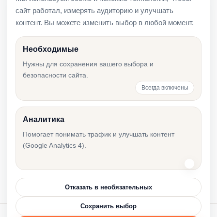
Проверка компании в Эстонии перед
сайт работал, измерять аудиторию и улучшать
подписанием договора
контент. Вы можете изменить выбор в любой момент.
Необходимые
Шаблоны решений в e-Äriregister: чек-лист
Нужны для сохранения вашего выбора и
безопасности сайта.
компании
Всегда включены
Аналитика
Первый годовой отчёт после регистрации
Помогает понимать трафик и улучшать контент
компании в Эстонии
(Google Analytics 4).
Отказать в необязательных
Сохранить выбор