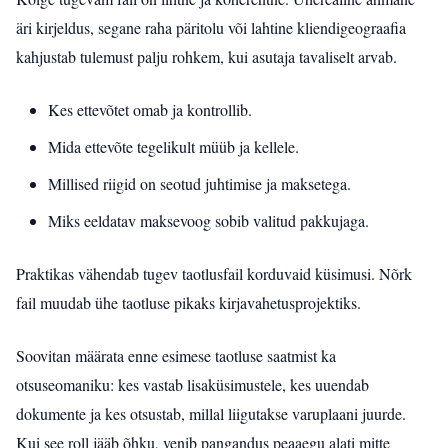
äri kirjeldus, segane raha päritolu või lahtine kliendigeograafia
kahjustab tulemust palju rohkem, kui asutaja tavaliselt arvab.
Kes ettevõtet omab ja kontrollib.
Mida ettevõte tegelikult müüb ja kellele.
Millised riigid on seotud juhtimise ja maksetega.
Miks eeldatav maksevoog sobib valitud pakkujaga.
Praktikas vähendab tugev taotlusfail korduvaid küsimusi. Nõrk
fail muudab ühe taotluse pikaks kirjavahetusprojektiks.
Soovitan määrata enne esimese taotluse saatmist ka
otsuseomaniku: kes vastab lisaküsimustele, kes uuendab
dokumente ja kes otsustab, millal liigutakse varuplaani juurde.
Kui see roll jääb õhku, venib pangandus peaaegu alati mitte