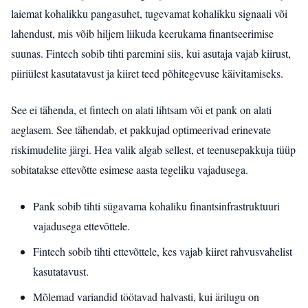
laiemat kohalikku pangasuhet, tugevamat kohalikku signaali või
lahendust, mis võib hiljem liikuda keerukama finantseerimise
suunas. Fintech sobib tihti paremini siis, kui asutaja vajab kiirust,
piiriülest kasutatavust ja kiiret teed põhitegevuse käivitamiseks.
See ei tähenda, et fintech on alati lihtsam või et pank on alati
aeglasem. See tähendab, et pakkujad optimeerivad erinevate
riskimudelite järgi. Hea valik algab sellest, et teenusepakkuja tüüp
sobitatakse ettevõtte esimese aasta tegeliku vajadusega.
Pank sobib tihti sügavama kohaliku finantsinfrastruktuuri
vajadusega ettevõttele.
Fintech sobib tihti ettevõttele, kes vajab kiiret rahvusvahelist
kasutatavust.
Mõlemad variandid töötavad halvasti, kui ärilugu on