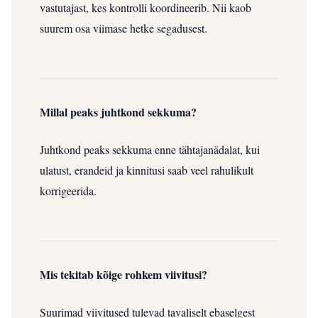
vastutajast, kes kontrolli koordineerib. Nii kaob
suurem osa viimase hetke segadusest.
Millal peaks juhtkond sekkuma?
Juhtkond peaks sekkuma enne tähtajanädalat, kui
ulatust, erandeid ja kinnitusi saab veel rahulikult
korrigeerida.
Mis tekitab kõige rohkem viivitusi?
Suurimad viivitused tulevad tavaliselt ebaselgest