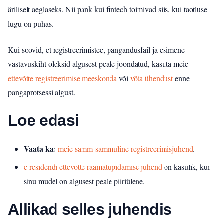
äriliselt aeglaseks. Nii pank kui fintech toimivad siis, kui taotluse
lugu on puhas.
Kui soovid, et registreerimistee, pangandusfail ja esimene
vastavuskiht oleksid algusest peale joondatud, kasuta meie
ettevõtte registreerimise meeskonda
või
võta ühendust
enne
pangaprotsessi algust.
Loe edasi
Vaata ka:
meie samm-sammuline registreerimisjuhend
.
e-residendi ettevõtte raamatupidamise juhend
on kasulik, kui
sinu mudel on algusest peale piiriülene.
Allikad selles juhendis