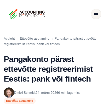
Avaleht
→
Ettevõtte asutamine
→
Pangakonto pärast ettevõtte
registreerimist Eestis: pank või fintech
Pangakonto pärast
ettevõtte registreerimist
Eestis: pank või fintech
Dmitri Schmidt
24. märts 2026
6 min lugemist
Ettevõtte asutamine