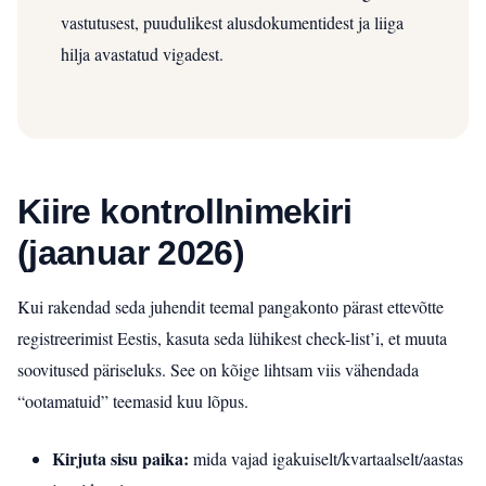
vastutusest, puudulikest alusdokumentidest ja liiga
hilja avastatud vigadest.
Kiire kontrollnimekiri
(jaanuar 2026)
Kui rakendad seda juhendit teemal pangakonto pärast ettevõtte
registreerimist Eestis, kasuta seda lühikest check-list’i, et muuta
soovitused päriseluks. See on kõige lihtsam viis vähendada
“ootamatuid” teemasid kuu lõpus.
Kirjuta sisu paika:
mida vajad igakuiselt/kvartaalselt/aastas