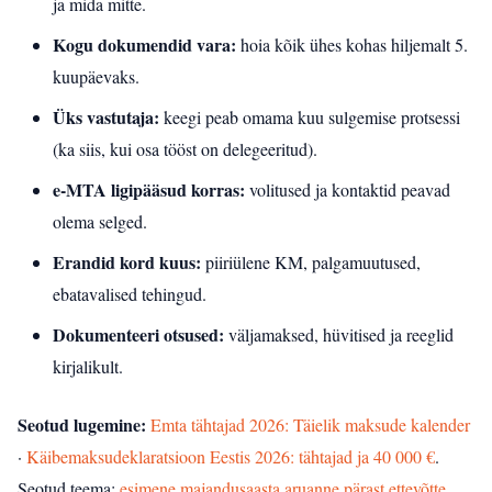
ja mida mitte.
Kogu dokumendid vara:
hoia kõik ühes kohas hiljemalt 5.
kuupäevaks.
Üks vastutaja:
keegi peab omama kuu sulgemise protsessi
(ka siis, kui osa tööst on delegeeritud).
e‑MTA ligipääsud korras:
volitused ja kontaktid peavad
olema selged.
Erandid kord kuus:
piiriülene KM, palgamuutused,
ebatavalised tehingud.
Dokumenteeri otsused:
väljamaksed, hüvitised ja reeglid
kirjalikult.
Seotud lugemine:
Emta tähtajad 2026: Täielik maksude kalender
·
Käibemaksudeklaratsioon Eestis 2026: tähtajad ja 40 000 €
.
Seotud teema:
esimene majandusaasta aruanne pärast ettevõtte