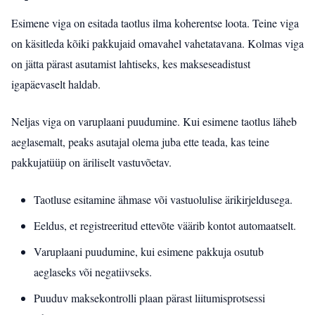
Esimene viga on esitada taotlus ilma koherentse loota. Teine viga
on käsitleda kõiki pakkujaid omavahel vahetatavana. Kolmas viga
on jätta pärast asutamist lahtiseks, kes makseseadistust
igapäevaselt haldab.
Neljas viga on varuplaani puudumine. Kui esimene taotlus läheb
aeglasemalt, peaks asutajal olema juba ette teada, kas teine
pakkujatüüp on äriliselt vastuvõetav.
Taotluse esitamine ähmase või vastuolulise ärikirjeldusega.
Eeldus, et registreeritud ettevõte väärib kontot automaatselt.
Varuplaani puudumine, kui esimene pakkuja osutub
aeglaseks või negatiivseks.
Puuduv maksekontrolli plaan pärast liitumisprotsessi