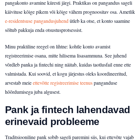
pangakonto avamine kiiresti järgi. Praktikas on pangandus sageli
käivituse kõige pikem või kõige vähem prognoositav osa. Ametlik
e-residentsuse pangandusjuhend
ütleb ka otse, et konto saamine
sõltub pakkuja enda otsustusprotsessist.
Minu praktiline reegel on lihtne: kohtle konto avamist
registreerimise osana, mitte hilisema lisasammuna. See juhend
võrdleb panka ja fintechi ning näitab, kuidas taotlusfail enne ette
valmistada. Kui soovid, et kogu järjestus oleks koordineeritud,
arvestab meie
ettevõtte registreerimise teenus
panganduse
hõõrdumisega juba algusest.
Pank ja fintech lahendavad
erinevaid probleeme
Traditsiooniline pank sobib sageli paremini siis, kui ettevõte vajab