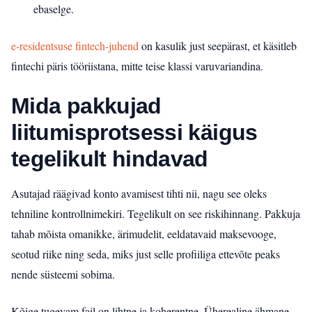
ebaselge.
e-residentsuse fintech-juhend
on kasulik just seepärast, et käsitleb
fintechi päris tööriistana, mitte teise klassi varuvariandina.
Mida pakkujad
liitumisprotsessi käigus
tegelikult hindavad
Asutajad räägivad konto avamisest tihti nii, nagu see oleks
tehniline kontrollnimekiri. Tegelikult on see riskihinnang. Pakkuja
tahab mõista omanikke, ärimudelit, eeldatavaid maksevooge,
seotud riike ning seda, miks just selle profiiliga ettevõte peaks
nende süsteemi sobima.
Kõige tugevam fail on lihtne ja koherentne. Üherealine ähmane