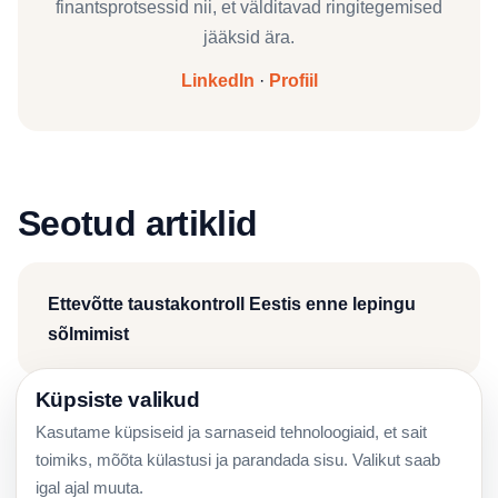
finantsprotsessid nii, et välditavad ringitegemised
jääksid ära.
LinkedIn
·
Profiil
Seotud artiklid
Ettevõtte taustakontroll Eestis enne lepingu
sõlmimist
Küpsiste valikud
Kasutame küpsiseid ja sarnaseid tehnoloogiaid, et sait
e-Äriregistri automaatmallid osaühingule:
toimiks, mõõta külastusi ja parandada sisu. Valikut saab
juhend 2026
igal ajal muuta.