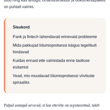
toob ning kas ärilugu, omandistruktuur ja dokumendipakett
on puhtalt valmis.
Sisukord
Pank ja fintech lahendavad erinevaid probleeme
Mida pakkujad liitumisprotsessi käigus tegelikult
hindavad
Kuidas ennast ette valmistada enne taotluse
esitamist
Vead, mis muudavad liitumisprotsessi viivituste
spiraaliks
Paljud asutajad arvavad, et kui ettevõte on registreeritud, tuleb