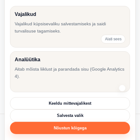
Vajalikud
Esimene majandusaasta aruanne pärast
Vajalikud küpsisevaliku salvestamiseks ja saidi
turvalisuse tagamiseks.
ettevõtte asutamist Eestis
Alati sees
Analüütika
Esimesed 90 päeva pärast ettevõtte
Aitab mõista liiklust ja parandada sisu (Google Analytics
registreerimist Eestis
4).
Keeldu mittevajalikest
Salvesta valik
Nõustun kõigega
© 2026 Accounting Resources.
Accres.eu
·
Küpsiste poliitika
·
Küpsiste seaded