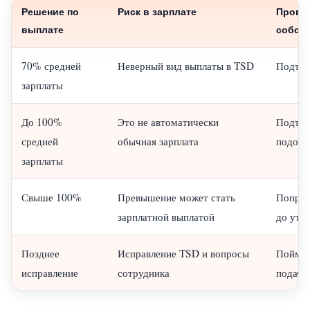
Решение по
Риск в зарплате
Прове
выплате
собств
70% средней
Неверный вид выплаты в TSD
Подтве
зарплаты
До 100%
Это не автоматически
Подтве
средней
обычная зарплата
подохо
зарплаты
Свыше 100%
Превышение может стать
Попрос
зарплатной выплатой
до утв
Позднее
Исправление TSD и вопросы
Поймат
исправление
сотрудника
подачи