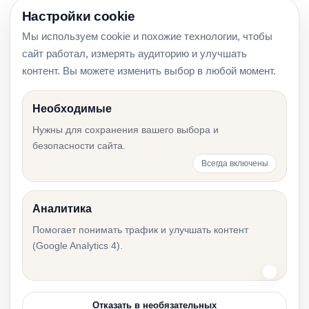
Настройки cookie
Мы используем cookie и похожие технологии, чтобы
Трудовой договор или договор услуг в
сайт работал, измерять аудиторию и улучшать
Эстонии: что выбрать
контент. Вы можете изменить выбор в любой момент.
Необходимые
Нужны для сохранения вашего выбора и
Суточные в Эстонии в 2026 году: как считать
безопасности сайта.
на примере
Всегда включены
Аналитика
Отпускные в Эстонии: чек-лист для расчёта
Помогает понимать трафик и улучшать контент
зарплаты
(Google Analytics 4).
Отказать в необязательных