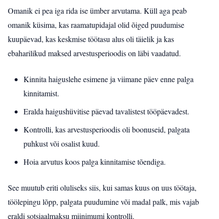
Omanik ei pea iga rida ise ümber arvutama. Küll aga peab
omanik küsima, kas raamatupidajal olid õiged puudumise
kuupäevad, kas keskmise töötasu alus oli täielik ja kas
ebaharilikud maksed arvestusperioodis on läbi vaadatud.
Kinnita haiguslehe esimene ja viimane päev enne palga
kinnitamist.
Eralda haigushüvitise päevad tavalistest tööpäevadest.
Kontrolli, kas arvestusperioodis oli boonuseid, palgata
puhkust või osalist kuud.
Hoia arvutus koos palga kinnitamise tõendiga.
See muutub eriti oluliseks siis, kui samas kuus on uus töötaja,
töölepingu lõpp, palgata puudumine või madal palk, mis vajab
eraldi sotsiaalmaksu miinimumi kontrolli.