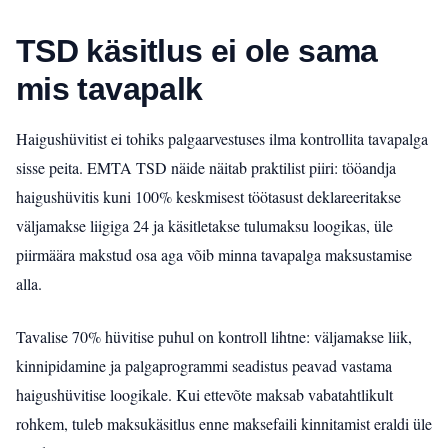
TSD käsitlus ei ole sama
mis tavapalk
Haigushüvitist ei tohiks palgaarvestuses ilma kontrollita tavapalga
sisse peita. EMTA TSD näide näitab praktilist piiri: tööandja
haigushüvitis kuni 100% keskmisest töötasust deklareeritakse
väljamakse liigiga 24 ja käsitletakse tulumaksu loogikas, üle
piirmäära makstud osa aga võib minna tavapalga maksustamise
alla.
Tavalise 70% hüvitise puhul on kontroll lihtne: väljamakse liik,
kinnipidamine ja palgaprogrammi seadistus peavad vastama
haigushüvitise loogikale. Kui ettevõte maksab vabatahtlikult
rohkem, tuleb maksukäsitlus enne maksefaili kinnitamist eraldi üle