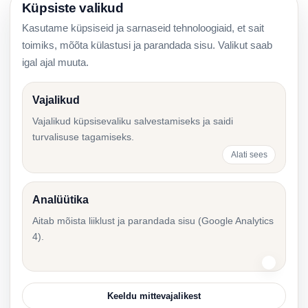
Küpsiste valikud
Kasutame küpsiseid ja sarnaseid tehnoloogiaid, et sait
Lõpparve Eestis: töötasu, puhkus ja maksmise
toimiks, mõõta külastusi ja parandada sisu. Valikut saab
tähtaeg
igal ajal muuta.
Vajalikud
Vajalikud küpsisevaliku salvestamiseks ja saidi
Töötamise register Eestis: tööandja praktiline
turvalisuse tagamiseks.
juhend
Alati sees
Analüütika
Tööleping või teenuse osutamise leping: õige
Aitab mõista liiklust ja parandada sisu (Google Analytics
valik
4).
Keeldu mittevajalikest