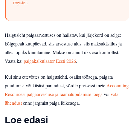
register
.
Haigusleht palgaarvestuses on hallatav, kui järjekord on selge:
kõigepealt kuupäevad, siis arvestuse alus, siis maksukäsitlus ja
alles lõpuks kinnitamine. Makse on ainult üks osa kontrollist.
Vaata ka:
palgakalkulaator Eesti 2026
.
Kui sinu ettevõttes on haiguslehti, osalist tööaega, palgata
puudumisi või käsitsi parandusi, võrdle protsessi meie
Accounting
Resourcesi palgaarvestuse ja raamatupidamise toega
või
võta
ühendust
enne järgmist palga lõikeaega.
Loe edasi