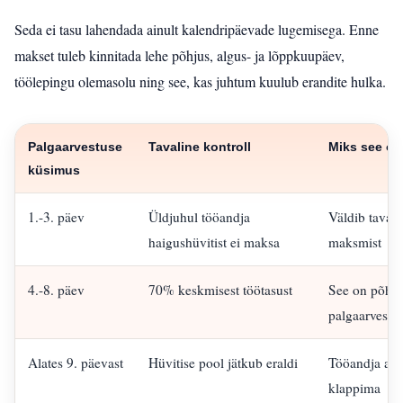
Seda ei tasu lahendada ainult kalendripäevade lugemisega. Enne
makset tuleb kinnitada lehe põhjus, algus- ja lõppkuupäev,
töölepingu olemasolu ning see, kas juhtum kuulub erandite hulka.
Palgaarvestuse
Tavaline kontroll
Miks see ol
küsimus
1.-3. päev
Üldjuhul tööandja
Väldib tavap
haigushüvitist ei maksa
maksmist
4.-8. päev
70% keskmisest töötasust
See on põhil
palgaarvest
Alates 9. päevast
Hüvitise pool jätkub eraldi
Tööandja and
klappima