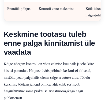
Erandlik põhjus
Kontroll enne maksmist
Kõik lehed ei
haigusjuhtu
Keskmine töötasu tuleb
enne palga kinnitamist üle
vaadata
Kõige nõrgem kontroll on võtta eelmise kuu palk ja teha kiire
käsitsi parandus. Haigushüvitis põhineb keskmisel töötasul,
mistõttu peab palgafailis olema selge arvutuse alus. Tööelu
keskmise töötasu juhend on hea lähtekoht, sest seob
haigushüvitise sama praktilise arvestusloogikaga nagu
puhkusetasu.