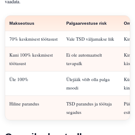
vaadata.
Makseotsus
Palgaarvestuse risk
Omani
70% keskmisest töötasust
Vale TSD väljamakse liik
Kinnit
Kuni 100% keskmisest
Ei ole automaatselt
Kinni
töötasust
tavapalk
käsitl
Üle 100%
Ülejääk võib olla palga
Küsi 
moodi
kinni
Hiline parandus
TSD parandus ja töötaja
Püüa 
segadus
esitam