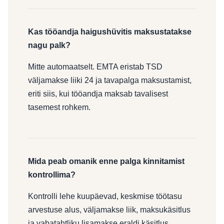
Kas tööandja haigushüvitis maksustatakse
nagu palk?
Mitte automaatselt. EMTA eristab TSD
väljamakse liiki 24 ja tavapalga maksustamist,
eriti siis, kui tööandja maksab tavalisest
tasemest rohkem.
Mida peab omanik enne palga kinnitamist
kontrollima?
Kontrolli lehe kuupäevad, keskmise töötasu
arvestuse alus, väljamakse liik, maksukäsitlus
ja vabatahtliku lisamakse eraldi käsitlus.