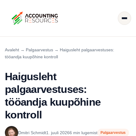
Avaleht
→
Palgaarvestus
→
Haigusleht palgaarvestuses:
tööandja kuupõhine kontroll
Haigusleht
palgaarvestuses:
tööandja kuupõhine
kontroll
Dmitri Schmidt
1. juuli 2026
6 min lugemist
Palgaarvestus