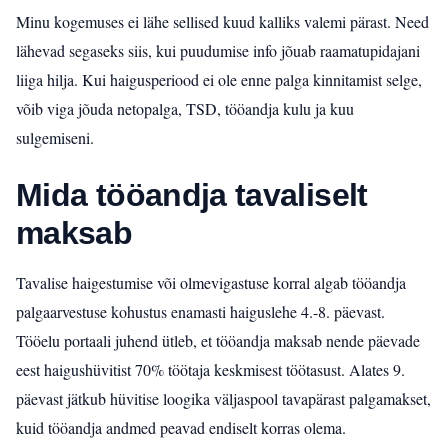
Minu kogemuses ei lähe sellised kuud kalliks valemi pärast. Need
lähevad segaseks siis, kui puudumise info jõuab raamatupidajani
liiga hilja. Kui haigusperiood ei ole enne palga kinnitamist selge,
võib viga jõuda netopalga, TSD, tööandja kulu ja kuu
sulgemiseni.
Mida tööandja tavaliselt
maksab
Tavalise haigestumise või olmevigastuse korral algab tööandja
palgaarvestuse kohustus enamasti haiguslehe 4.-8. päevast.
Tööelu portaali juhend ütleb, et tööandja maksab nende päevade
eest haigushüvitist 70% töötaja keskmisest töötasust. Alates 9.
päevast jätkub hüvitise loogika väljaspool tavapärast palgamakset,
kuid tööandja andmed peavad endiselt korras olema.