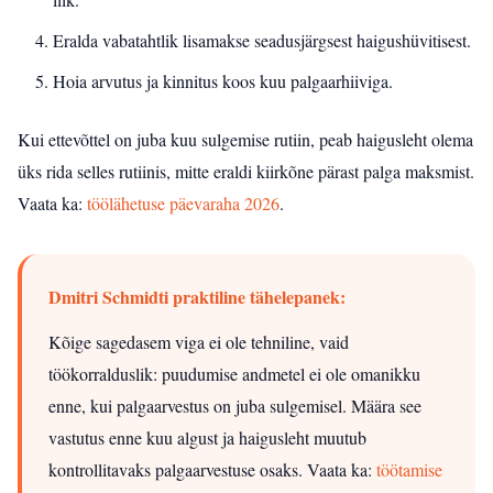
Eralda vabatahtlik lisamakse seadusjärgsest haigushüvitisest.
Hoia arvutus ja kinnitus koos kuu palgaarhiiviga.
Kui ettevõttel on juba kuu sulgemise rutiin, peab haigusleht olema
üks rida selles rutiinis, mitte eraldi kiirkõne pärast palga maksmist.
Vaata ka:
töölähetuse päevaraha 2026
.
Dmitri Schmidti praktiline tähelepanek:
Kõige sagedasem viga ei ole tehniline, vaid
töökorralduslik: puudumise andmetel ei ole omanikku
enne, kui palgaarvestus on juba sulgemisel. Määra see
vastutus enne kuu algust ja haigusleht muutub
kontrollitavaks palgaarvestuse osaks.
Vaata ka:
töötamise