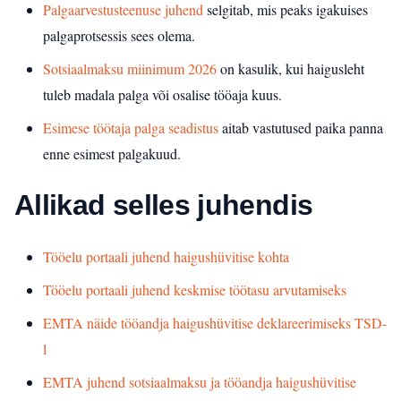
Palgaarvestusteenuse juhend
selgitab, mis peaks igakuises
palgaprotsessis sees olema.
Sotsiaalmaksu miinimum 2026
on kasulik, kui haigusleht
tuleb madala palga või osalise tööaja kuus.
Esimese töötaja palga seadistus
aitab vastutused paika panna
enne esimest palgakuud.
Allikad selles juhendis
Tööelu portaali juhend haigushüvitise kohta
Tööelu portaali juhend keskmise töötasu arvutamiseks
EMTA näide tööandja haigushüvitise deklareerimiseks TSD-
l
EMTA juhend sotsiaalmaksu ja tööandja haigushüvitise