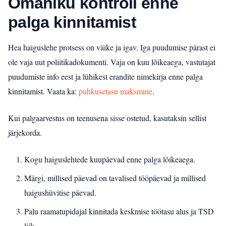
Omaniku kontroll enne
palga kinnitamist
Hea haiguslehe protsess on väike ja igav. Iga puudumise pärast ei
ole vaja uut poliitikadokumenti. Vaja on kuu lõikeaega, vastutajat
puudumiste info eest ja lühikest erandite nimekirja enne palga
kinnitamist.
Vaata ka:
puhkusetasu maksmine
.
Kui palgaarvestus on teenusena sisse ostetud, kasutaksin sellist
järjekorda.
Kogu haiguslehtede kuupäevad enne palga lõikeaega.
Märgi, millised päevad on tavalised tööpäevad ja millised
haigushüvitise päevad.
Palu raamatupidajal kinnitada keskmise töötasu alus ja TSD
liik.