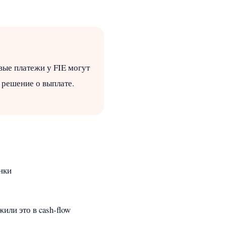
овые платежи у FIE могут
 решение о выплате.
нки
ли это в cash‑flow