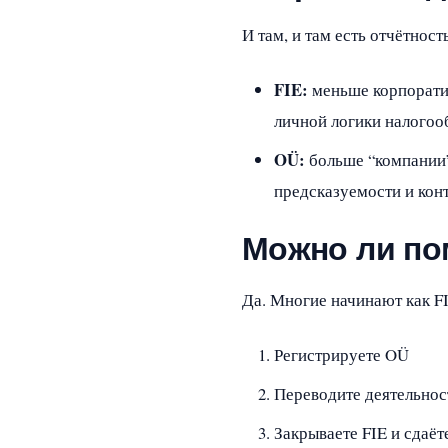
И там, и там есть отчётнос
FIE:
меньше корпоратив
личной логики налогоо
OÜ:
больше “компании”:
предсказуемости и кон
Можно ли по
Да. Многие начинают как FI
Регистрируете OÜ
Переводите деятельнос
Закрываете FIE и сдаё