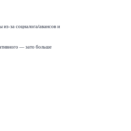
 из‑за соцналога/авансов и
ративного — зато больше