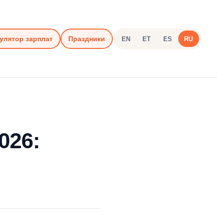
улятор зарплат
Праздники
EN
ET
ES
RU
026: