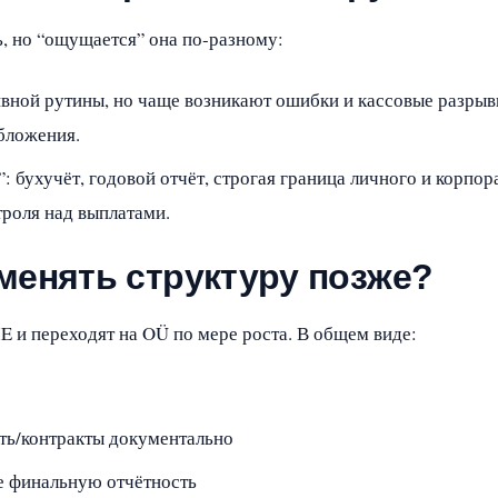
ть, но “ощущается” она по‑разному:
ной рутины, но чаще возникают ошибки и кассовые разрывы
бложения.
 бухучёт, годовой отчёт, строгая граница личного и корпо
троля над выплатами.
менять структуру позже?
E и переходят на OÜ по мере роста. В общем виде:
ть/контракты документально
те финальную отчётность