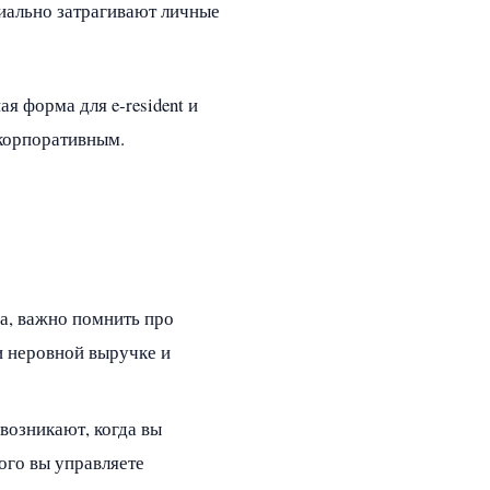
циально затрагивают личные
я форма для e‑resident и
 корпоративным.
а, важно помнить про
и неровной выручке и
возникают, когда вы
того вы управляете