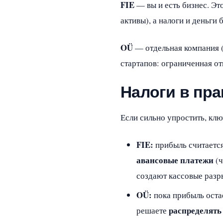
FIE
— вы и есть бизнес. Эт
активы), а налоги и деньг
OÜ
— отдельная компания (о
стартапов: ограниченная о
Налоги в пра
Если сильно упростить, кл
FIE:
прибыль считается
авансовые платежи
(ч
создают кассовые разр
OÜ:
пока прибыль остаё
распределять
решаете