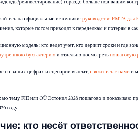
виденды/реинвестирование) гораздо больше под вашим конт
айтесь на официальные источники:
руководство EMTA для 
ешения, которые потом приводят к переделкам и потерям в cash
ионную модель: кто ведет учет, кто держит сроки и где зона
внутреннюю бухгалтерию
и отдельно посмотреть
пошаговую 
ие на ваших цифрах и сценарии выплат,
свяжитесь с нами
и м
ираю тему FIE или OÜ Эстония 2026 пошагово и показываю п
26 году.
чие: кто несёт ответственно