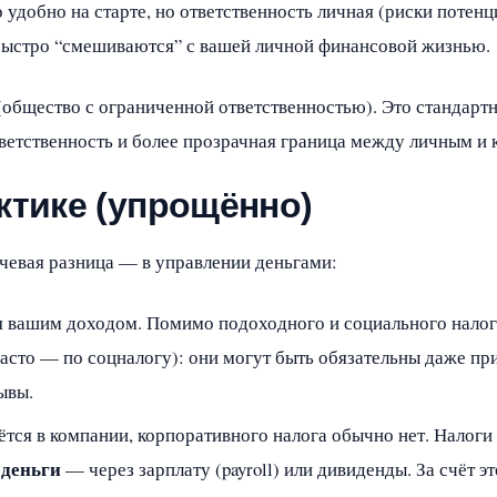
о удобно на старте, но ответственность личная (риски потен
и быстро “смешиваются” с вашей личной финансовой жизнью.
бщество с ограниченной ответственностью). Это стандартна
тветственность и более прозрачная граница между личным и
ктике (упрощённо)
ючевая разница — в управлении деньгами:
 вашим доходом. Помимо подоходного и социального налог
асто — по соцналогу): они могут быть обязательны даже пр
ывы.
тся в компании, корпоративного налога обычно нет. Налоги 
 деньги
— через зарплату (payroll) или дивиденды. За счёт э