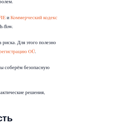
ролем.
FIE
и
Коммерческий кодекс
-flow.
 риска. Для этого полезно
регистрацию OÜ
.
ы соберём безопасную
рактические решения,
сть