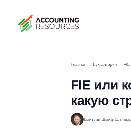
Главная
→
Бухгалтерия
→
FIE
FIE или 
какую ст
Дмитрий Шмидт
11 янва