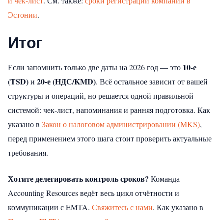
и чек‑лист
.
См. также:
сроки регистрации компании в
Эстонии
.
Итог
10‑е
Если запомнить только две даты на 2026 год — это
(TSD)
20‑е (НДС/KMD)
и
. Всё остальное зависит от вашей
структуры и операций, но решается одной правильной
системой: чек‑лист, напоминания и ранняя подготовка.
Как
указано в
Закон о налоговом администрировании (MKS)
,
перед применением этого шага стоит проверить актуальные
требования.
Хотите делегировать контроль сроков?
Команда
Accounting Resources ведёт весь цикл отчётности и
коммуникации с EMTA.
Свяжитесь с нами
.
Как указано в