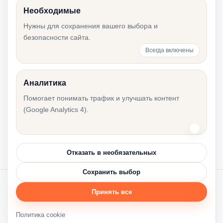
Необходимые
Нужны для сохранения вашего выбора и
Входящие остатки и перенос данных после
безопасности сайта.
смены бухгалтера
Всегда включены
Аналитика
Что не входит в бухгалтерское
Помогает понимать трафик и улучшать контент
обслуживание в Эстонии
(Google Analytics 4).
Отказать в необязательных
Сохранить выбор
Принять все
© 2026 Accounting Resources.
Accres.eu
·
Политика cookie
·
Настройки cookie
Политика cookie