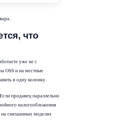
вара.
ется, что
аботаете уже не с
на OSS и на местные
вить в одну колонку.
Если продавец параллельно
 двойного налогообложения
то на смешанных моделях