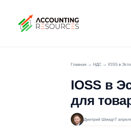
Главная
→
НДС
→
IOSS в Эсто
IOSS в Э
для това
Дмитрий Шмидт
7 апрел