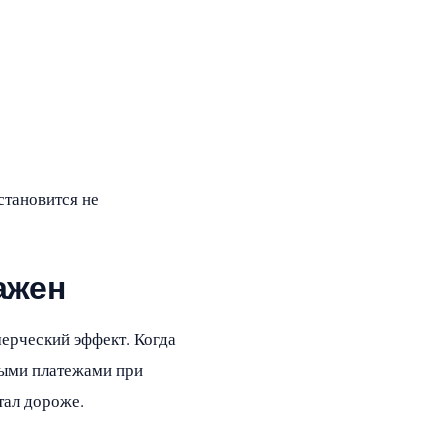
становится не
ажен
мерческий эффект. Когда
ными платежами при
тал дороже.