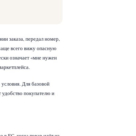
нии заказа, передал номер,
 чаще всего вижу опасную
ески означает «мне нужен
маркетплейса.
 условия. Для базовой
т удобство покупателю и
в ЕС, когда товар идёт из