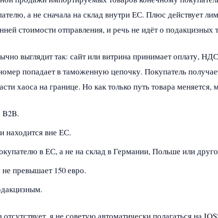
ателю, а не сначала на склад внутри ЕС. Плюс действует ли
енней стоимости отправления, и речь не идёт о подакцизных 
ычно выглядит так: сайт или витрина принимает оплату, НД
номер попадает в таможенную цепочку. Покупатель получае
асти хаоса на границе. Но как только путь товара меняется, 
 B2B.
и находится вне ЕС.
купателю в ЕС, а не на склад в Германии, Польше или друго
 не превышает 150 евро.
одакцизным.
в отсутствует, я не советую автоматически полагаться на IO