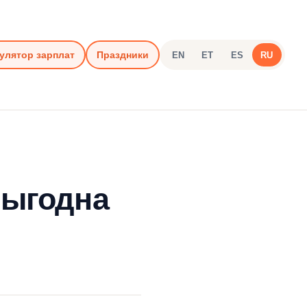
улятор зарплат
Праздники
EN
ET
ES
RU
выгодна