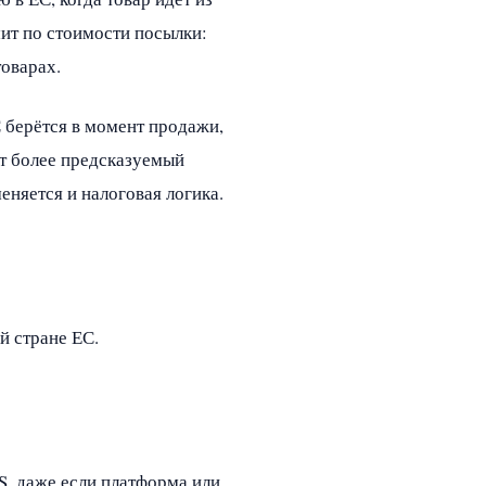
мит по стоимости посылки:
товарах.
С берётся в момент продажи,
т более предсказуемый
меняется и налоговая логика.
й стране ЕС.
SS, даже если платформа или