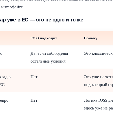
 интерфейсе.
р уже в ЕС — это не одно и то же
IOSS подходит
Почему
мо
Да, если соблюдены
Это классическ
остальные условия
клад в
Нет
Это уже не тот
 ЕС
под который ст
 евро
Нет
Логика IOSS дл
здесь уже не ра