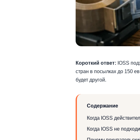
Короткий ответ:
IOSS подх
стран в посылках до 150 е
будет другой.
Содержание
Когда IOSS действите
Когда IOSS не подходит
Почему покупательски