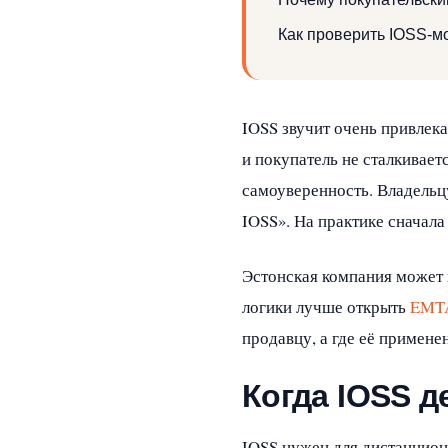
Как проверить IOSS-м
IOSS звучит очень привлека
и покупатель не сталкивае
самоуверенность. Владельц
IOSS». На практике сначала
Эстонская компания может 
логики лучше открыть
EMTA
продавцу, а где её примене
Когда IOSS 
IOSS нужен для дистанцион