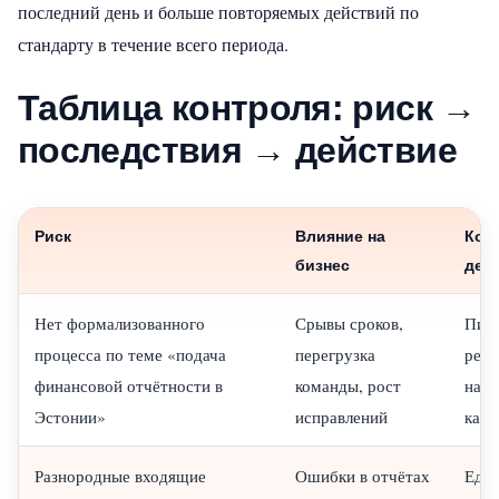
последний день и больше повторяемых действий по
стандарту в течение всего периода.
Таблица контроля: риск →
последствия → действие
Риск
Влияние на
Кон
бизнес
дей
Нет формализованного
Срывы сроков,
Пис
процесса по теме «подача
перегрузка
регл
финансовой отчётности в
команды, рост
назн
Эстонии»
исправлений
кажд
Разнородные входящие
Ошибки в отчётах
Еди