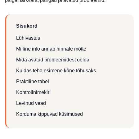
palga, tarkvara, pangad ja avatud probleemid.
Sisukord
Lühivastus
Milline info annab hinnale mõtte
Mida avatud probleemidest öelda
Kuidas teha esimene kõne tõhusaks
Praktiline tabel
Kontrollnimekiri
Levinud vead
Korduma kippuvad küsimused