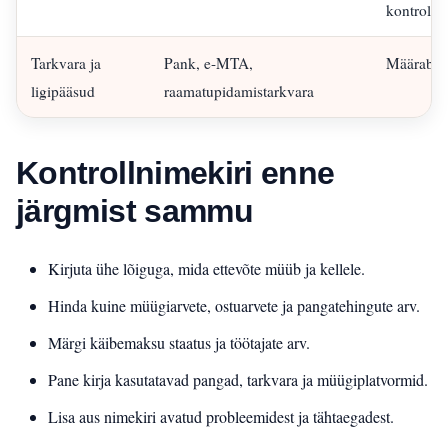
kontrollid
Tarkvara ja
Pank, e-MTA,
Määrab li
ligipääsud
raamatupidamistarkvara
Kontrollnimekiri enne
järgmist sammu
Kirjuta ühe lõiguga, mida ettevõte müüb ja kellele.
Hinda kuine müügiarvete, ostuarvete ja pangatehingute arv.
Märgi käibemaksu staatus ja töötajate arv.
Pane kirja kasutatavad pangad, tarkvara ja müügiplatvormid.
Lisa aus nimekiri avatud probleemidest ja tähtaegadest.