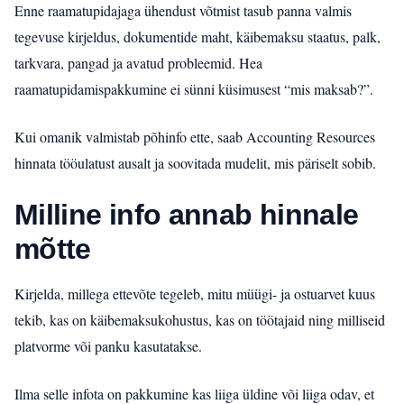
Enne raamatupidajaga ühendust võtmist tasub panna valmis
tegevuse kirjeldus, dokumentide maht, käibemaksu staatus, palk,
tarkvara, pangad ja avatud probleemid. Hea
raamatupidamispakkumine ei sünni küsimusest “mis maksab?”.
Kui omanik valmistab põhinfo ette, saab Accounting Resources
hinnata tööulatust ausalt ja soovitada mudelit, mis päriselt sobib.
Milline info annab hinnale
mõtte
Kirjelda, millega ettevõte tegeleb, mitu müügi- ja ostuarvet kuus
tekib, kas on käibemaksukohustus, kas on töötajaid ning milliseid
platvorme või panku kasutatakse.
Ilma selle infota on pakkumine kas liiga üldine või liiga odav, et