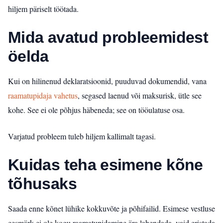
hiljem päriselt töötada.
Mida avatud probleemidest
öelda
Kui on hilinenud deklaratsioonid, puuduvad dokumendid, vana
raamatupidaja vahetus
, segased laenud või maksurisk, ütle see
kohe. See ei ole põhjus häbeneda; see on tööulatuse osa.
Varjatud probleem tuleb hiljem kallimalt tagasi.
Kuidas teha esimene kõne
tõhusaks
Saada enne kõnet lühike kokkuvõte ja põhifailid. Esimese vestluse
eesmärk ei ole kogu raamatupidamine ära lahendada, vaid eristada