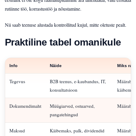
rutiinne töö, korrastustöö ja nõustamine.
Nii saab teenuse alustada kontrollitud kujul, mitte oletuste pealt.
Praktiline tabel omanikule
Info
Näide
Miks raa
Tegevus
B2B teenus, e-kaubandus, IT,
Määrab te
konsultatsioon
käibemak
Dokumendimaht
Müügiarved, ostuarved,
Määrab k
pangatehingud
Maksud
Käibemaks, palk, dividendid
Määrab de