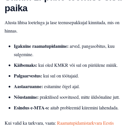
paika
Alusta lihtsa loeteluga ja lase teenusepakkujal kinnitada, mis on
hinnas.
Igakuine raamatupidamine:
arved, pangasobitus, kuu
sulgemine.
Käibemaks:
kui oled KMKR või sul on piiriülene müük.
Palgaarvestus:
kui sul on töötajaid.
Aastaaruanne:
esitamine õigel ajal.
Nõustamine:
praktilised soovitused, mitte üldsõnaline jutt.
Esindus e‑MTA-s:
aitab probleemid kiiremini lahendada.
Kui valid ka tarkvara, vaata:
Raamatupidamistarkvara Eestis