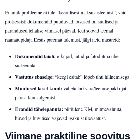
Enamik probleeme ei tule “keerulisest maksusüsteemist”, vaid
protsessist: dokumendid puuduvad, otsused on suulised ja
parandused tehakse viimasel päeval. Kui soovid teemal
raamatupidaja Eestis paremat tulemust, jälgi neid mustreid:
Dokumendid laiali:
e‑kirjad, jutud ja fotod ilma ühe
süsteemita.
Vastutus ebaselge:
“keegi esitab” lõpeb tihti hilinemisega.
Muutused keset kuud:
vaheta tarkvara/teenusepakkujat
pärast kuu sulgemist.
Erandid tähelepanuta:
piiriülene KM, mitmevaluuta,
hüved ja hüvitised vajavad igakuist ülevaatust.
Viimane praktiline soovitus