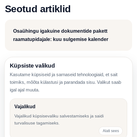
Seotud artiklid
Osaühingu igakuine dokumentide pakett
raamatupidajale: kuu sulgemise kalender
Küpsiste valikud
Raamatupidamisteenuse KPI-d: osaühingu
Kasutame küpsiseid ja sarnaseid tehnoloogiaid, et sait
omaniku armatuurlaud kvaliteedi ja tähtaegade
toimiks, mõõta külastusi ja parandada sisu. Valikut saab
jaoks
igal ajal muuta.
Vajalikud
Vajalikud küpsisevaliku salvestamiseks ja saidi
Raamatupidamise üleandmine uuele partnerile:
turvalisuse tagamiseks.
akt, juurdepääsud ja kontroll
Alati sees