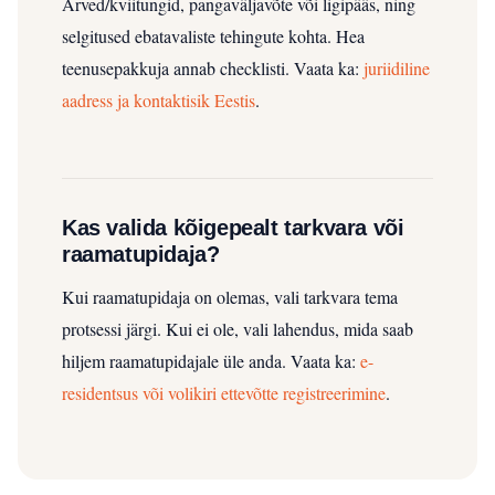
Arved/kviitungid, pangaväljavõte või ligipääs, ning
selgitused ebatavaliste tehingute kohta. Hea
teenusepakkuja annab checklisti.
Vaata ka:
juriidiline
aadress ja kontaktisik Eestis
.
Kas valida kõigepealt tarkvara või
raamatupidaja?
Kui raamatupidaja on olemas, vali tarkvara tema
protsessi järgi. Kui ei ole, vali lahendus, mida saab
hiljem raamatupidajale üle anda.
Vaata ka:
e-
residentsus või volikiri ettevõtte registreerimine
.