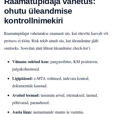
Raamatupidaja vahetus:
ohutu üleandmise
kontrollnimekiri
Raamatupidajat vahetatakse enamasti siis, kui ettevõte kasvab või
protsess ei tööta. Risk tekib ainult siis, kui üleandmine jääb
suuliseks. Soovitan alati lihtsat üleandmise check-list’i.
Viimane suletud kuu:
pangasobitus, KM positsioon,
palgakohustused.
Ligipääsud:
e‑MTA volitused, tarkvara kontod,
dokumentide kaustad.
Avatud teemad:
tasumata arved, ettemaksed, laenud,
põhivarad, parandused.
Aasta lõpp:
aastaaruande staatus ja vastutus.