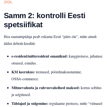
2026
.
Samm 2: kontrolli Eesti
spetsiifikat
Hea raamatupidaja peab oskama Eesti “päris elu”, mitte ainult
üldist debetit-kreditit:
e‑resident/mitteresident omanikud:
kaugprotsess, juhatuse
otsused, esindus.
KM keerukus:
teenused, pöördmaksustamine,
OSS/e‑commerce.
Mitmevaluuta ja rahvusvahelised maksed:
korras sobitus
ja selgitused.
Tähtajad ja sulgemine:
regulaarne protsess, mitte “viimasel