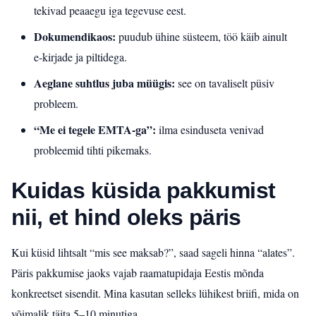
tekivad peaaegu iga tegevuse eest.
Dokumendikaos:
puudub ühine süsteem, töö käib ainult
e‑kirjade ja piltidega.
Aeglane suhtlus juba müügis:
see on tavaliselt püsiv
probleem.
“Me ei tegele EMTA-ga”:
ilma esinduseta venivad
probleemid tihti pikemaks.
Kuidas küsida pakkumist
nii, et hind oleks päris
Kui küsid lihtsalt “mis see maksab?”, saad sageli hinna “alates”.
Päris pakkumise jaoks vajab raamatupidaja Eestis mõnda
konkreetset sisendit. Mina kasutan selleks lühikest briifi, mida on
võimalik täita 5–10 minutiga.