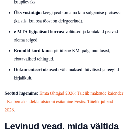
kuupäevaks.
Üks vastutaja:
keegi peab omama kuu sulgemise protsessi
(ka siis, kui osa tööst on delegeeritud).
e‑MTA ligipääsud korras:
volitused ja kontaktid peavad
olema selged.
Erandid kord kuus:
piiriülene KM, palgamuutused,
ebatavalised tehingud.
Dokumenteeri otsused:
väljamaksed, hüvitised ja reeglid
kirjalikult.
Seotud lugemine:
Emta tähtajad 2026: Täielik maksude kalender
·
Käibemaksudeklaratsiooni esitamine Eestis: Täielik juhend
2026
.
Levinud vead, mida vältida