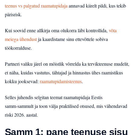
teenus vs palgatud raamatupidaja
annavad kiirelt pildi, kus tekib
pärisrisk.
Kui soovid enne allkirja oma olukorra läbi kontrollida,
võta
meiega ühendust
ja kaardistame sinu ettevõttele sobiva
töökorralduse.
Partneri valiku järel on mõistlik võrrelda ka tervikteenuse mudelit,
et näha, kuidas vastutus, tähtajad ja hinnastus ühes raamistikus
kokku jooksevad:
raamatupidamisteenus
.
Selles juhendis selgitan teemat raamatupidaja Eestis
samm‑sammult ja toon välja praktilised otsused, mis vähendavad
riski 2026. aastal.
Samm 1: pane teenuse sisu