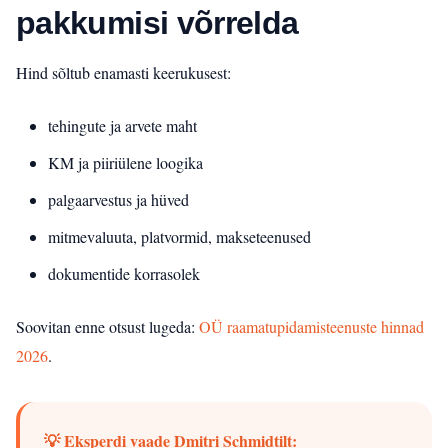
pakkumisi võrrelda
Hind sõltub enamasti keerukusest:
tehingute ja arvete maht
KM ja piiriülene loogika
palgaarvestus ja hüved
mitmevaluuta, platvormid, makseteenused
dokumentide korrasolek
Soovitan enne otsust lugeda:
OÜ raamatupidamisteenuste hinnad
2026
.
💡 Eksperdi vaade Dmitri Schmidtilt: