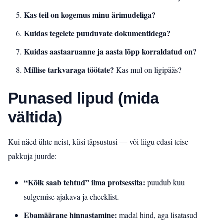
Kas teil on kogemus minu ärimudeliga?
Kuidas tegelete puuduvate dokumentidega?
Kuidas aastaaruanne ja aasta lõpp korraldatud on?
Millise tarkvaraga töötate?
Kas mul on ligipääs?
Punased lipud (mida
vältida)
Kui näed ühte neist, küsi täpsustusi — või liigu edasi teise
pakkuja juurde:
“Kõik saab tehtud” ilma protsessita:
puudub kuu
sulgemise ajakava ja checklist.
Ebamäärane hinnastamine:
madal hind, aga lisatasud