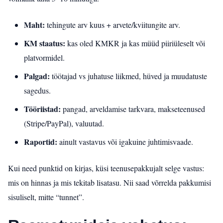
Maht:
tehingute arv kuus + arvete/kviitungite arv.
KM staatus:
kas oled KMKR ja kas müüd piiriüleselt või
platvormidel.
Palgad:
töötajad vs juhatuse liikmed, hüved ja muudatuste
sagedus.
Tööriistad:
pangad, arveldamise tarkvara, makseteenused
(Stripe/PayPal), valuutad.
Raportid:
ainult vastavus või igakuine juhtimisvaade.
Kui need punktid on kirjas, küsi teenusepakkujalt selge vastus:
mis on hinnas ja mis tekitab lisatasu. Nii saad võrrelda pakkumisi
sisuliselt, mitte “tunnet”.