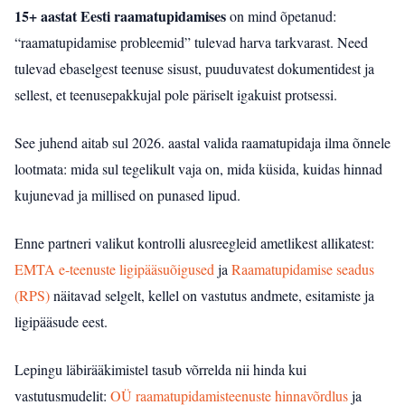
15+ aastat Eesti raamatupidamises
on mind õpetanud:
“raamatupidamise probleemid” tulevad harva tarkvarast. Need
tulevad ebaselgest teenuse sisust, puuduvatest dokumentidest ja
sellest, et teenusepakkujal pole päriselt igakuist protsessi.
See juhend aitab sul 2026. aastal valida raamatupidaja ilma õnnele
lootmata: mida sul tegelikult vaja on, mida küsida, kuidas hinnad
kujunevad ja millised on punased lipud.
Enne partneri valikut kontrolli alusreegleid ametlikest allikatest:
EMTA e-teenuste ligipääsuõigused
ja
Raamatupidamise seadus
(RPS)
näitavad selgelt, kellel on vastutus andmete, esitamiste ja
ligipääsude eest.
Lepingu läbirääkimistel tasub võrrelda nii hinda kui
vastutusmudelit:
OÜ raamatupidamisteenuste hinnavõrdlus
ja