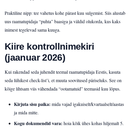
Praktiline nipp: tee vahetus kohe pärast kuu sulgemist. Siis alustab
uus raamatupidaja “puhta” baasiga ja väldid olukorda, kus kaks
inimest tegelevad sama kuuga.
Kiire kontrollnimekiri
(jaanuar 2026)
Kui rakendad seda juhendit teemal raamatupidaja Eestis, kasuta
seda lühikest check-list’i, et muuta soovitused päriseluks. See on
kõige lihtsam viis vähendada “ootamatuid” teemasid kuu lõpus.
Kirjuta sisu paika:
mida vajad igakuiselt/kvartaalselt/aastas
ja mida mitte.
Kogu dokumendid vara:
hoia kõik ühes kohas hiljemalt 5.