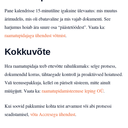
Pane kalendrisse 15-minutiline igakuine ülevaatus: mis muutus
ärimudelis, mis oli ebatavaline ja mis vajab dokumenti. See
harjumus hoiab ära suure osa “päästetöödest”.
Vaata ka:
raamatupidajaga ühendust võtmist
.
Kokkuvõte
Hea raamatupidaja teeb ettevõtte rahulikumaks: selge protsess,
dokumendid korras, tähtaegade kontroll ja proaktiivsed hoiatused.
Vali teenusepakkuja, kellel on päriselt süsteem, mitte ainult
müügijutt.
Vaata ka:
raamatupidamisteenuse leping OÜ
.
Kui soovid pakkumise kohta teist arvamust või abi protsessi
seadistamisel,
võta Accresega ühendust
.