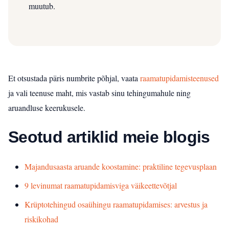
muutub.
Et otsustada päris numbrite põhjal, vaata
raamatupidamisteenused
ja vali teenuse maht, mis vastab sinu tehingumahule ning
aruandluse keerukusele.
Seotud artiklid meie blogis
Majandusaasta aruande koostamine: praktiline tegevusplaan
9 levinumat raamatupidamisviga väikeettevõtjal
Krüptotehingud osaühingu raamatupidamises: arvestus ja
riskikohad