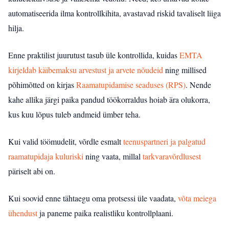
automatiseerida ilma kontrollkihita, avastavad riskid tavaliselt liiga
hilja.
Enne praktilist juurutust tasub üle kontrollida, kuidas
EMTA
kirjeldab käibemaksu arvestust ja arvete nõudeid
ning millised
põhimõtted on kirjas
Raamatupidamise seaduses (RPS)
. Nende
kahe allika järgi paika pandud töökorraldus hoiab ära olukorra,
kus kuu lõpus tuleb andmeid ümber teha.
Kui valid töömudelit, võrdle esmalt
teenuspartneri ja palgatud
raamatupidaja kuluriski
ning vaata, millal
tarkvaravõrdlusest
päriselt abi on.
Kui soovid enne tähtaegu oma protsessi üle vaadata,
võta meiega
ühendust
ja paneme paika realistliku kontrollplaani.