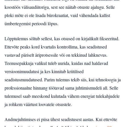
koostöös välisaudiitoriga, sest see näitab otsuste ajalugu. Selle
ploki mõte ei ole lisada bürokraatiat, vaid vähendada kallist
ümbertegemist perioodi lõpus.
Lõpptulemus sõltub sellest, kas otsused on kirjalikult fikseeritud.
Ettevõte peaks kord kvartalis kontrollima, kas seadistused
vastavad päriselt äriprotsessile või on tekkinud lahknevus.
Teenusepakkuja valikul tuleb uurida, kuidas nad haldavad
versioonimuudatusi ja kes kinnitab kriitilised
seadistusmuudatused. Parim tulemus tekib siis, kui tehnoloogia ja
professionaalne hinnang töötavad sama juhtimismudeli all. Selle
tulemusel saab meeskond kulutada vähem energiat tulekahjudele
ja rohkem väärtust loovatele otsustele.
Andmejuhtimises ei piisa ühest seadistusest aastas. Kui ettevõte