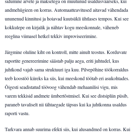
sidumine arvete ja maksetega on muutunud usaldusväärseks, kui
andmehügieen on korras. Automaatteavitused aitavad vähendada
ununenud kinnitusi ja hoiavad kuutsükli ühtlases tempos. Kui see
kokkulepe on kirjalik ja nähtav kogu meeskonnale, väheneb
reeglina viimasel hetkel tekkiv improviseerimine.
Järgmine oluline kiht on kontroll, mitte ainult teostus. Korduvate
raportite genereerimine säästab palju aega, eriti juhtudel, kus
juhtkond vajab sama struktuuri iga kuu. Pilvepõhine töökorraldus
teeb koostöö kiireks ka siis, kui meeskond töötab eri asukohtades.
Õigesti seadistatud töövoog vähendab mehaanilisi vigu, mis
varem tekkisid andmete ümbertõstmisel. Kui see distsipliin püsib,
paraneb tavaliselt nii tähtaegade täpsus kui ka juhtkonna usaldus
raporti vastu.
Tarkvara annab suurima efekti siis, kui alusandmed on korras. Kui