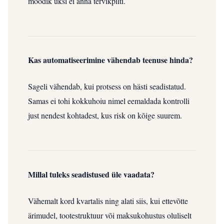
mõõdik üksi ei anna tervikpilti.
Kas automatiseerimine vähendab teenuse hinda?
Sageli vähendab, kui protsess on hästi seadistatud.
Samas ei tohi kokkuhoiu nimel eemaldada kontrolli
just nendest kohtadest, kus risk on kõige suurem.
Millal tuleks seadistused üle vaadata?
Vähemalt kord kvartalis ning alati siis, kui ettevõtte
ärimudel, tootestruktuur või maksukohustus oluliselt