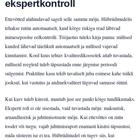
ekspertkontroll
Ettevõtted alahindavad sageli selle sammu mõju. Hübriidmudelis
tehakse rutiin automaatselt, kuid kõrge riskiga read läbivad
inimesepoolse eelkontrolli. Tööjaotus tuleks kirja panna: millised
kanded lähevad täielikult automaatselt ja millised vajavad
kinnitamist. Kord kuus tehtav kvaliteedikoosolek aitab tuvastada,
milliseid reegleid tuleb täpsustada enne järgmise perioodi
sulgemist. Praktiline kasu tekib tavaliselt juba esimese kahe tsükli
jooksul, kui vastutus ja andmekvaliteet liiguvad samasse rütmi.
Kui kasv tuleb kiiresti, muutub just see punkt kõige tundlikumaks.
Eksperti roll ei ole sisestada, vaid tuvastada mõju: maksurisk,
aruandlusrisk ja juhtimisotsuste mõju. Kui ettevõttes on mitu
toodet või turgu, vajab juhtimisraport enamasti käsitsi täpsustusi,
mida süsteem ise ei tea. Hübriidmudel on tugev siis, kui