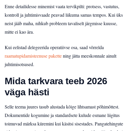
Enne detailidesse minemist vaata tervikpilti: protsess, vastutus,
kontroll ja juhtimisvaade peavad liikuma samas tempos. Kui üks
neist jääb maha, nihkub probleem tavaliselt järgmisse kuusse,
mitte ei kao ära.
Kui eelistad delegeerida operatiivse osa, saad võrrelda
raamatupidamisteenuse pakette
ning jätta meeskonnale ainult
juhtimisotsused.
Mida tarkvara teeb 2026
väga hästi
Selle teema juures tasub alustada kõige lihtsamast põhimõttest.
Dokumentide kogumine ja standardsete kulude esmane liigitus
toimuvad märksa kiiremini kui käsitsi sisestades. Pangatehingute