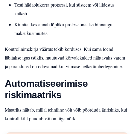
Testi hädaolukorra protsessi, kui süsteem või liidestus
katkeb.
Kinnita, kes annab lõpliku professionaalse hinnangu
maksuküsimustes.
Kontrollnimekirja väärtus tekib korduses. Kui sama loend
läbitakse igas tsüklis, muutuvad kõrvalekalded nähtavaks varem
ja parandused on odavamad kui viimase hetke ümbertegemine.
Automatiseerimise
riskimaatriks
Maatriks näitab, millal tehniline võit võib pöörduda äririskiks, kui
kontrollikiht puudub või on liiga nõrk.