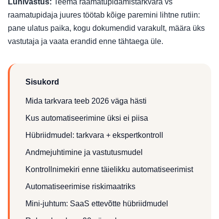
Lühivastus:
Teema raamatupidamistarkvara vs
raamatupidaja juures töötab kõige paremini lihtne rutiin:
pane ulatus paika, kogu dokumendid varakult, määra üks
vastutaja ja vaata erandid enne tähtaega üle.
Sisukord
Mida tarkvara teeb 2026 väga hästi
Kus automatiseerimine üksi ei piisa
Hübriidmudel: tarkvara + ekspertkontroll
Andmejuhtimine ja vastutusmudel
Kontrollnimekiri enne täielikku automatiseerimist
Automatiseerimise riskimaatriks
Mini-juhtum: SaaS ettevõtte hübriidmudel