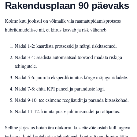
Rakendusplaan 90 päevaks
Kolme kuu jooksul on võimalik viia raamatupidamisprotsess
hübriidmudelisse nii, et kiirus kasvab ja risk väheneb.
Nädal 1-2: kaardista protsessid ja märgi riskitasemed.
Nädal 3-4: seadista automaatsed töövood madala riskiga
tehingutele.
Nädal 5-6: juuruta eksperdikinnitus kõrge mõjuga ridadele.
Nädal 7-8: ehita KPI paneel ja paranduste logi.
Nädal 9-10: tee esimene reegliaudit ja paranda kitsaskohad.
Nädal 11-12: kinnita püsiv juhtimismudel ja rollijaotus.
Selline järjestus hoiab ära olukorra, kus ettevõte ostab küll tugeva
tarkvara, kuid kaotab otsustekvaliteedi kontrolli puudumise tõttu.