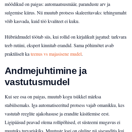
mõõdikud on paigas: automaatsusmäär, paranduste arv ja
sulgemise kiirus. Nii muutub protsess skaleeritavaks: tehingumaht
võib kasvada, kuid töö kvaliteet ei kuku.
Hübriidmudel töötab siis, kui rollid on kirjalikult jagatud: tarkvara
teeb rutiini, ekspert kinnitab erandid. Sama põhimõtet avab
praktiliselt ka
teenus vs majasisene mudel
.
Andmejuhtimine ja
vastutusmudel
Kui see osa on paigas, muutub kogu tsükkel märksa
stabiilsemaks. Iga automatiseeritud protsess vajab omanikku, kes
vastutab reeglite ajakohasuse ja erandite käsitlemise eest.
Ligipääsud peavad olema rollipõhised, et süsteemi mugavus ei
muutuks turvariskiks. Muutuste logi on oluline nii siseauditis kui