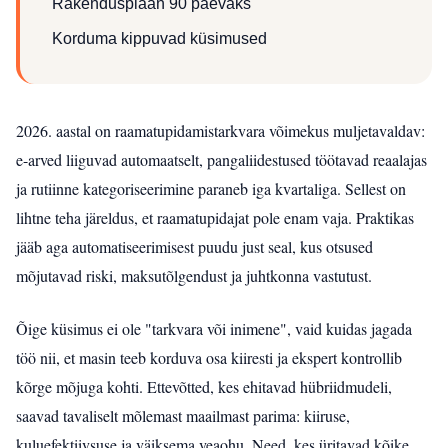
Rakendusplaan 90 päevaks
Korduma kippuvad küsimused
2026. aastal on raamatupidamistarkvara võimekus muljetavaldav:
e-arved liiguvad automaatselt, pangaliidestused töötavad reaalajas
ja rutiinne kategoriseerimine paraneb iga kvartaliga. Sellest on
lihtne teha järeldus, et raamatupidajat pole enam vaja. Praktikas
jääb aga automatiseerimisest puudu just seal, kus otsused
mõjutavad riski, maksutõlgendust ja juhtkonna vastutust.
Õige küsimus ei ole "tarkvara või inimene", vaid kuidas jagada
töö nii, et masin teeb korduva osa kiiresti ja ekspert kontrollib
kõrge mõjuga kohti. Ettevõtted, kes ehitavad hübriidmudeli,
saavad tavaliselt mõlemast maailmast parima: kiiruse,
kuluefektiivsuse ja väiksema veaohu. Need, kes üritavad kõike