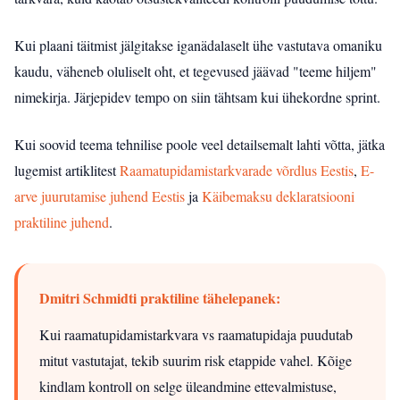
Kui plaani täitmist jälgitakse iganädalaselt ühe vastutava omaniku
kaudu, väheneb oluliselt oht, et tegevused jäävad "teeme hiljem"
nimekirja. Järjepidev tempo on siin tähtsam kui ühekordne sprint.
Kui soovid teema tehnilise poole veel detailsemalt lahti võtta, jätka
lugemist artiklitest
Raamatupidamistarkvarade võrdlus Eestis
,
E-
arve juurutamise juhend Eestis
ja
Käibemaksu deklaratsiooni
praktiline juhend
.
Dmitri Schmidti praktiline tähelepanek:
Kui raamatupidamistarkvara vs raamatupidaja puudutab
mitut vastutajat, tekib suurim risk etappide vahel. Kõige
kindlam kontroll on selge üleandmine ettevalmistuse,