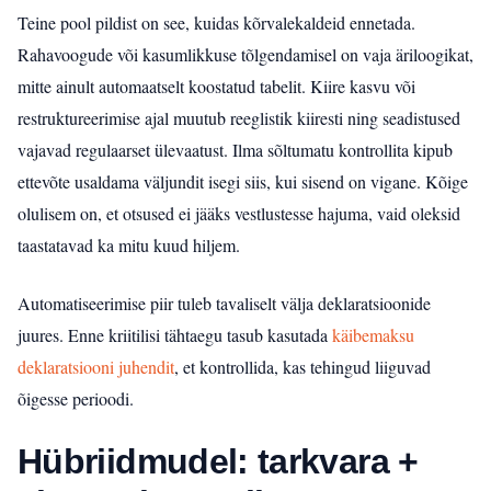
Teine pool pildist on see, kuidas kõrvalekaldeid ennetada.
Rahavoogude või kasumlikkuse tõlgendamisel on vaja äriloogikat,
mitte ainult automaatselt koostatud tabelit. Kiire kasvu või
restruktureerimise ajal muutub reeglistik kiiresti ning seadistused
vajavad regulaarset ülevaatust. Ilma sõltumatu kontrollita kipub
ettevõte usaldama väljundit isegi siis, kui sisend on vigane. Kõige
olulisem on, et otsused ei jääks vestlustesse hajuma, vaid oleksid
taastatavad ka mitu kuud hiljem.
Automatiseerimise piir tuleb tavaliselt välja deklaratsioonide
juures. Enne kriitilisi tähtaegu tasub kasutada
käibemaksu
deklaratsiooni juhendit
, et kontrollida, kas tehingud liiguvad
õigesse perioodi.
Hübriidmudel: tarkvara +