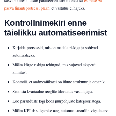
kasvab kiiresti, tasub paralleelselt läbi mõelda ka
esimese 90
päeva finantsprotsessi plaan
, et vastutus ei hajuks.
Kontrollnimekiri enne
täielikku automatiseerimist
Kirjelda protsessid, mis on madala riskiga ja sobivad
automaatseks.
Määra kõrge riskiga tehingud, mis vajavad eksperdi
kinnitust.
Kontrolli, et andmeallikatel on ühtne struktuur ja omanik.
Seadista kvartaalne reeglite ülevaatus vastutajaga.
Loo paranduste logi koos juurpõhjuste kategooriatega.
Määra KPI-d: sulgemise aeg, automaatsusmäär, vigade arv.