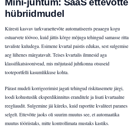
Mini-juhtum: SaaS ettevõtte
hübriidmudel
Kiiresti kasvav tarkvaraettevõte automatiseeris peaaegu kogu
ostuarvete töövoo, kuid jättis kõrge mõjuga tehingud samasse ritta
tavaliste kuludega. Esimene kvartal paistis edukas, sest sulgemise
aeg lühenes märgatavalt. Teises kvartalis ilmnesid aga
klassifikatsioonivead, mis mõjutasid juhtkonna otsuseid
tooteportfelli kasumlikkuse kohta.
Pärast mudeli korrigeerimist jagati tehingud riskitasemete järgi,
loodi kohustuslik eksperdikinnitus eranditele ja lisati kvartaalne
reegliaudit. Sulgemine jäi kiireks, kuid raportite kvaliteet paranes
selgelt. Ettevõtte jaoks oli suurim muutus see, et automaatika
muutus tööriistaks, mitte kontrollimata mustaks kastiks.