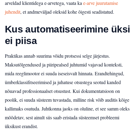
arveldad klientidega e-arvetega, vaata ka
e-arve juurutamise
juhendit
, et andmeväljad oleksid kohe õigesti seadistatud.
Kus automatiseerimine üksi
ei piisa
Praktikas annab suurima võidu protsessi selge järjestus.
Maksutõlgendused ja piiripealsed juhtumid vajavad konteksti,
mida reeglimootor ei suuda iseseisvalt hinnata. Erandtehingud,
ümberklassifitseerimised ja juhatuse otsustega seotud kanded
nõuavad professionaalset otsustust. Kui dokumentatsioon on
poolik, ei suuda süsteem tuvastada, milline risk võib auditis kõige
kallimaks osutuda. Juhtkonna jaoks on oluline, et see samm oleks
mõõdetav, sest ainult siis saab eristada süsteemset probleemi
üksikust erandist.