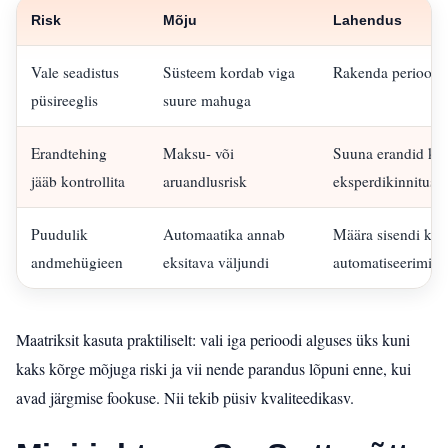
Risk
Mõju
Lahendus
Vale seadistus
Süsteem kordab viga
Rakenda perioodili
püsireeglis
suure mahuga
Erandtehing
Maksu- või
Suuna erandid koh
jääb kontrollita
aruandlusrisk
eksperdikinnituse 
Puudulik
Automaatika annab
Määra sisendi kval
andmehügieen
eksitava väljundi
automatiseerimist
Maatriksit kasuta praktiliselt: vali iga perioodi alguses üks kuni
kaks kõrge mõjuga riski ja vii nende parandus lõpuni enne, kui
avad järgmise fookuse. Nii tekib püsiv kvaliteedikasv.