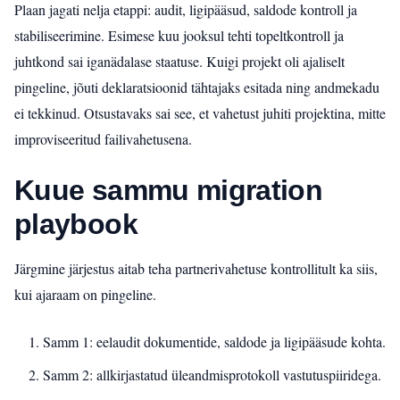
Plaan jagati nelja etappi: audit, ligipääsud, saldode kontroll ja
stabiliseerimine. Esimese kuu jooksul tehti topeltkontroll ja
juhtkond sai iganädalase staatuse. Kuigi projekt oli ajaliselt
pingeline, jõuti deklaratsioonid tähtajaks esitada ning andmekadu
ei tekkinud. Otsustavaks sai see, et vahetust juhiti projektina, mitte
improviseeritud failivahetusena.
Kuue sammu migration
playbook
Järgmine järjestus aitab teha partnerivahetuse kontrollitult ka siis,
kui ajaraam on pingeline.
Samm 1: eelaudit dokumentide, saldode ja ligipääsude kohta.
Samm 2: allkirjastatud üleandmisprotokoll vastutuspiiridega.