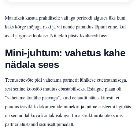
Maatriksit kasuta praktiliselt: vali iga perioodi alguses üks kuni
kaks kõrge mõjuga riski ja vii nende parandus lõpuni enne, kui
avad järgmise fookuse. Nii tekib püsiv kvaliteedikasv.
Mini-juhtum: vahetus kahe
nädala sees
Teenusettevõte pidi vahetama partnerit lühikese etteteatamisega,
sest senine koostöö muutus ebastabiilseks. Esialgne plaan oli
"vahetame ära ühe päevaga", kuid eelaudit näitas kiiresti, et
puudus terviklik dokumentide nimekiri ja mitme süsteemi ligipääs
oli seotud lahkuva kontaktisikuga. Ilma struktuurita oleks uus
partner alustanud sisuliselt pimedalt.