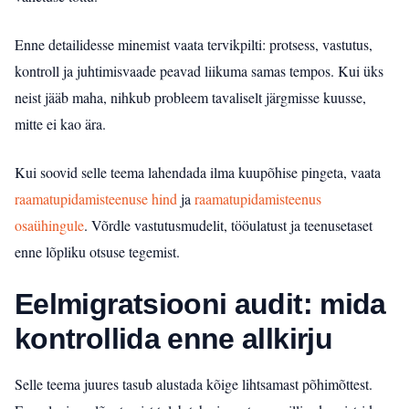
Enne detailidesse minemist vaata tervikpilti: protsess, vastutus,
kontroll ja juhtimisvaade peavad liikuma samas tempos. Kui üks
neist jääb maha, nihkub probleem tavaliselt järgmisse kuusse,
mitte ei kao ära.
Kui soovid selle teema lahendada ilma kuupõhise pingeta, vaata
raamatupidamisteenuse hind
ja
raamatupidamisteenus
osaühingule
. Võrdle vastutusmudelit, tööulatust ja teenusetaset
enne lõpliku otsuse tegemist.
Eelmigratsiooni audit: mida
kontrollida enne allkirju
Selle teema juures tasub alustada kõige lihtsamast põhimõttest.