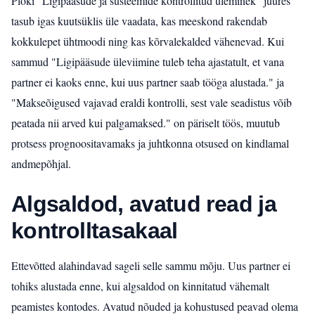
Ploki "Ligipääsude ja süsteemide kontrollitud üleminek" juures
tasub igas kuutsüklis üle vaadata, kas meeskond rakendab
kokkulepet ühtmoodi ning kas kõrvalekalded vähenevad. Kui
sammud "Ligipääsude üleviimine tuleb teha ajastatult, et vana
partner ei kaoks enne, kui uus partner saab tööga alustada." ja
"Makseõigused vajavad eraldi kontrolli, sest vale seadistus võib
peatada nii arved kui palgamaksed." on päriselt töös, muutub
protsess prognoositavamaks ja juhtkonna otsused on kindlamal
andmepõhjal.
Algsaldod, avatud read ja
kontrolltasakaal
Ettevõtted alahindavad sageli selle sammu mõju. Uus partner ei
tohiks alustada enne, kui algsaldod on kinnitatud vähemalt
peamistes kontodes. Avatud nõuded ja kohustused peavad olema