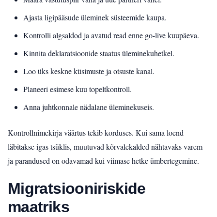
Ajasta ligipääsude üleminek süsteemide kaupa.
Kontrolli algsaldod ja avatud read enne go-live kuupäeva.
Kinnita deklaratsioonide staatus üleminekuhetkel.
Loo üks keskne küsimuste ja otsuste kanal.
Planeeri esimese kuu topeltkontroll.
Anna juhtkonnale nädalane üleminekuseis.
Kontrollnimekirja väärtus tekib korduses. Kui sama loend
läbitakse igas tsüklis, muutuvad kõrvalekalded nähtavaks varem
ja parandused on odavamad kui viimase hetke ümbertegemine.
Migratsiooniriskide
maatriks