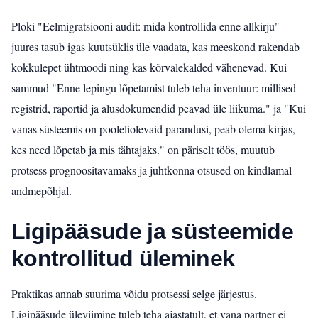
Ploki "Eelmigratsiooni audit: mida kontrollida enne allkirju"
juures tasub igas kuutsüklis üle vaadata, kas meeskond rakendab
kokkulepet ühtmoodi ning kas kõrvalekalded vähenevad. Kui
sammud "Enne lepingu lõpetamist tuleb teha inventuur: millised
registrid, raportid ja alusdokumendid peavad üle liikuma." ja "Kui
vanas süsteemis on pooleliolevaid parandusi, peab olema kirjas,
kes need lõpetab ja mis tähtajaks." on päriselt töös, muutub
protsess prognoositavamaks ja juhtkonna otsused on kindlamal
andmepõhjal.
Ligipääsude ja süsteemide
kontrollitud üleminek
Praktikas annab suurima võidu protsessi selge järjestus.
Ligipääsude üleviimine tuleb teha ajastatult, et vana partner ei