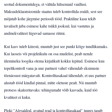
seotud dokumentidega, et vältida hilisemaid vaidlusi.
Maksudeklaratsioonide staatus tuleb kontrollida eraldi, sest see
mõjutab kohe järgmise perioodi tööd. Praktiline kasu tekib
tavaliselt juba esimese kahe tsükli jooksul, kui vastutus ja
andmekvaliteet liiguvad samasse rütmi.
Kui kasv tuleb kiiresti, muutub just see punkt kõige tundlikumaks.
Kui laoseis või projektikulu on osa mudelist, peab nende
ülemineku loogika olema kirjalikult kokku lepitud. Esimese kuu
topeltkontroll vana ja uue partneri vahel vähendab eksimuste
tõenäosust märgatavalt. Kontrolltasakaal tähendab, et uus partner
alustab tööd kindlal pinnal, mitte oletuste pealt. Nii muutub
protsess skaleeritavaks: tehingumaht võib kasvada, kuid töö
kvaliteet ei kuku.
Ploki "Algsaldod, avatud read ja kontrolltasakaal" juures tasub