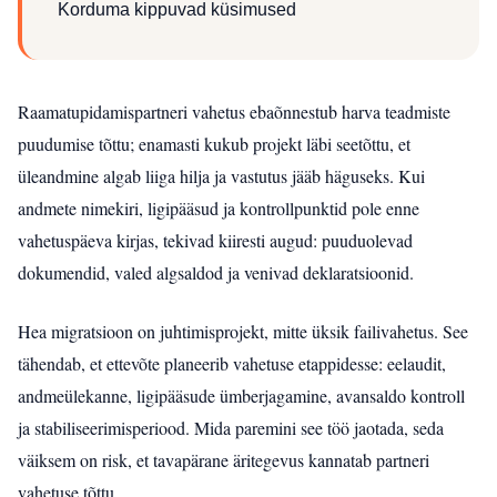
Korduma kippuvad küsimused
Raamatupidamispartneri vahetus ebaõnnestub harva teadmiste
puudumise tõttu; enamasti kukub projekt läbi seetõttu, et
üleandmine algab liiga hilja ja vastutus jääb häguseks. Kui
andmete nimekiri, ligipääsud ja kontrollpunktid pole enne
vahetuspäeva kirjas, tekivad kiiresti augud: puuduolevad
dokumendid, valed algsaldod ja venivad deklaratsioonid.
Hea migratsioon on juhtimisprojekt, mitte üksik failivahetus. See
tähendab, et ettevõte planeerib vahetuse etappidesse: eelaudit,
andmeülekanne, ligipääsude ümberjagamine, avansaldo kontroll
ja stabiliseerimisperiood. Mida paremini see töö jaotada, seda
väiksem on risk, et tavapärane äritegevus kannatab partneri
vahetuse tõttu.