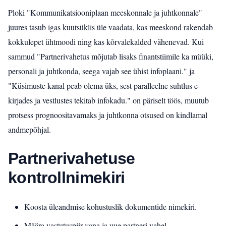
Ploki "Kommunikatsiooniplaan meeskonnale ja juhtkonnale"
juures tasub igas kuutsüklis üle vaadata, kas meeskond rakendab
kokkulepet ühtmoodi ning kas kõrvalekalded vähenevad. Kui
sammud "Partnerivahetus mõjutab lisaks finantstiimile ka müüki,
personali ja juhtkonda, seega vajab see ühist infoplaani." ja
"Küsimuste kanal peab olema üks, sest paralleelne suhtlus e-
kirjades ja vestlustes tekitab infokadu." on päriselt töös, muutub
protsess prognoositavamaks ja juhtkonna otsused on kindlamal
andmepõhjal.
Partnerivahetuse
kontrollnimekiri
Koosta üleandmise kohustuslik dokumentide nimekiri.
Määra vastutuspiir vana ja uue partneri vahel.