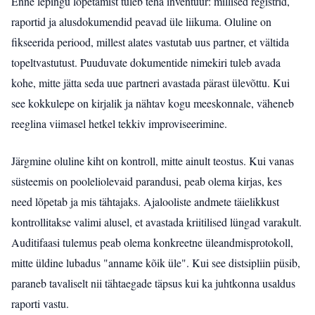
Enne lepingu lõpetamist tuleb teha inventuur: millised registrid,
raportid ja alusdokumendid peavad üle liikuma. Oluline on
fikseerida periood, millest alates vastutab uus partner, et vältida
topeltvastutust. Puuduvate dokumentide nimekiri tuleb avada
kohe, mitte jätta seda uue partneri avastada pärast ülevõttu. Kui
see kokkulepe on kirjalik ja nähtav kogu meeskonnale, väheneb
reeglina viimasel hetkel tekkiv improviseerimine.
Järgmine oluline kiht on kontroll, mitte ainult teostus. Kui vanas
süsteemis on pooleliolevaid parandusi, peab olema kirjas, kes
need lõpetab ja mis tähtajaks. Ajalooliste andmete täielikkust
kontrollitakse valimi alusel, et avastada kriitilised lüngad varakult.
Auditifaasi tulemus peab olema konkreetne üleandmisprotokoll,
mitte üldine lubadus "anname kõik üle". Kui see distsipliin püsib,
paraneb tavaliselt nii tähtaegade täpsus kui ka juhtkonna usaldus
raporti vastu.