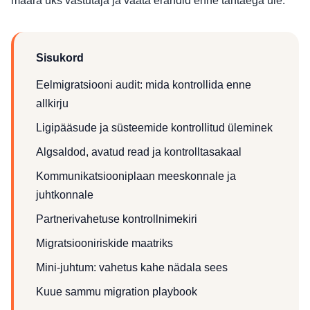
määra üks vastutaja ja vaata erandid enne tähtaega üle.
Sisukord
Eelmigratsiooni audit: mida kontrollida enne
allkirju
Ligipääsude ja süsteemide kontrollitud üleminek
Algsaldod, avatud read ja kontrolltasakaal
Kommunikatsiooniplaan meeskonnale ja
juhtkonnale
Partnerivahetuse kontrollnimekiri
Migratsiooniriskide maatriks
Mini-juhtum: vahetus kahe nädala sees
Kuue sammu migration playbook