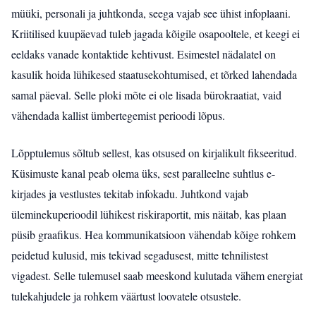
müüki, personali ja juhtkonda, seega vajab see ühist infoplaani.
Kriitilised kuupäevad tuleb jagada kõigile osapooltele, et keegi ei
eeldaks vanade kontaktide kehtivust. Esimestel nädalatel on
kasulik hoida lühikesed staatusekohtumised, et tõrked lahendada
samal päeval. Selle ploki mõte ei ole lisada bürokraatiat, vaid
vähendada kallist ümbertegemist perioodi lõpus.
Lõpptulemus sõltub sellest, kas otsused on kirjalikult fikseeritud.
Küsimuste kanal peab olema üks, sest paralleelne suhtlus e-
kirjades ja vestlustes tekitab infokadu. Juhtkond vajab
üleminekuperioodil lühikest riskiraportit, mis näitab, kas plaan
püsib graafikus. Hea kommunikatsioon vähendab kõige rohkem
peidetud kulusid, mis tekivad segadusest, mitte tehnilistest
vigadest. Selle tulemusel saab meeskond kulutada vähem energiat
tulekahjudele ja rohkem väärtust loovatele otsustele.