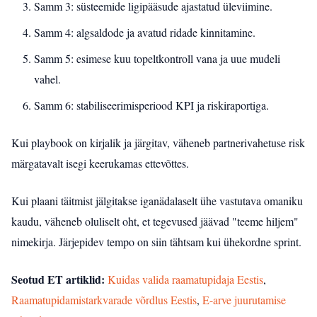
Samm 3: süsteemide ligipääsude ajastatud üleviimine.
Samm 4: algsaldode ja avatud ridade kinnitamine.
Samm 5: esimese kuu topeltkontroll vana ja uue mudeli
vahel.
Samm 6: stabiliseerimisperiood KPI ja riskiraportiga.
Kui playbook on kirjalik ja järgitav, väheneb partnerivahetuse risk
märgatavalt isegi keerukamas ettevõttes.
Kui plaani täitmist jälgitakse iganädalaselt ühe vastutava omaniku
kaudu, väheneb oluliselt oht, et tegevused jäävad "teeme hiljem"
nimekirja. Järjepidev tempo on siin tähtsam kui ühekordne sprint.
Seotud ET artiklid:
Kuidas valida raamatupidaja Eestis
,
Raamatupidamistarkvarade võrdlus Eestis
,
E-arve juurutamise