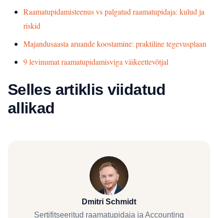
Raamatupidamisteenus vs palgatud raamatupidaja: kulud ja
riskid
Majandusaasta aruande koostamine: praktiline tegevusplaan
9 levinumat raamatupidamisviga väikeettevõtjal
Selles artiklis viidatud
allikad
Dmitri Schmidt
Sertifitseeritud raamatupidaja ja Accounting