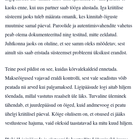
kaoks enne, kui uus partner saab tööga alustada. Iga kriitilise
süsteemi jaoks tuleb määrata omanik, kes kinnitab õiguste
muutmise samal päeval. Paroolide ja autentimisvahendite vahetus
peab olema dokumenteeritud ning testitud, mitte eeldatud.
Juhtkonna jaoks on oluline, et see samm oleks mõõdetav, sest
ainult siis saab eristada süsteemset probleemi üksikust erandist.
Teine pool pildist on see, kuidas kõrvalekaldeid ennetada.
Makseõigused vajavad eraldi kontrolli, sest vale seadistus võib
peatada nii arved kui palgamaksed. Ligipääsude logi aitab hiljem
tõendada, millal vastutus reaalselt üle läks. Turvaline üleminek
tähendab, et juurdepääsud on õiged, kuid andmevoog ei peatu
ühelgi kriitilisel päeval. Kõige olulisem on, et otsused ei jääks
vestlustesse hajuma, vaid oleksid taastatavad ka mitu kuud hiljem.