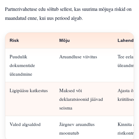
Partnerivahetuse edu sõltub sellest, kas suurima mõjuga riskid on
maandatud enne, kui uus periood algab.
Risk
Mõju
Lahendus
Puudulik
Aruandluse viivitus
Tee eelaudi
dokumentide
üleandmisp
üleandmine
Ligipääsu katkestus
Maksed või
Ajasta õigu
deklaratsioonid jäävad
kriitilised
seisma
Valed algsaldod
Järgnev aruandlus
Kinnita av
moonutub
ristkontrol