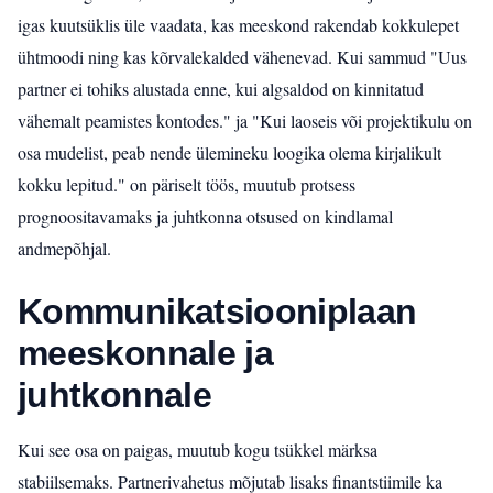
igas kuutsüklis üle vaadata, kas meeskond rakendab kokkulepet
ühtmoodi ning kas kõrvalekalded vähenevad. Kui sammud "Uus
partner ei tohiks alustada enne, kui algsaldod on kinnitatud
vähemalt peamistes kontodes." ja "Kui laoseis või projektikulu on
osa mudelist, peab nende ülemineku loogika olema kirjalikult
kokku lepitud." on päriselt töös, muutub protsess
prognoositavamaks ja juhtkonna otsused on kindlamal
andmepõhjal.
Kommunikatsiooniplaan
meeskonnale ja
juhtkonnale
Kui see osa on paigas, muutub kogu tsükkel märksa
stabiilsemaks. Partnerivahetus mõjutab lisaks finantstiimile ka