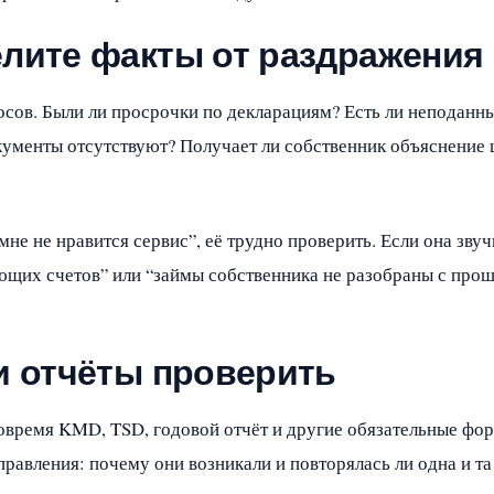
елите факты от раздражения
осов. Были ли просрочки по декларациям? Есть ли неподанны
кументы отсутствуют? Получает ли собственник объяснение ц
“мне не нравится сервис”, её трудно проверить. Если она зву
ющих счетов” или “займы собственника не разобраны с прошл
и отчёты проверить
вовремя KMD, TSD, годовой отчёт и другие обязательные фо
справления: почему они возникали и повторялась ли одна и та