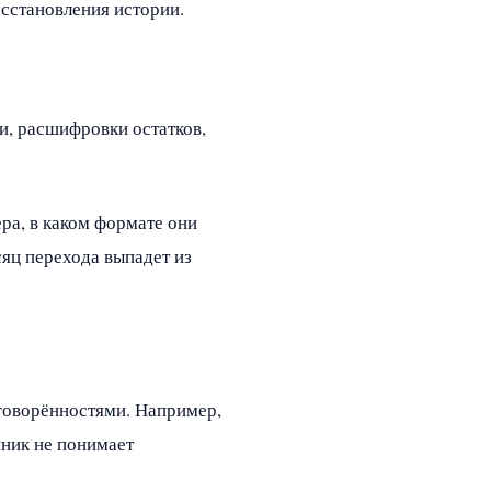
осстановления истории.
и, расшифровки остатков,
ера, в каком формате они
сяц перехода выпадет из
оговорённостями. Например,
нник не понимает