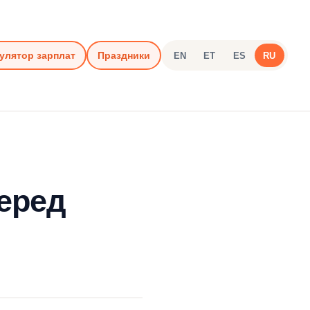
улятор зарплат
Праздники
EN
ET
ES
RU
еред