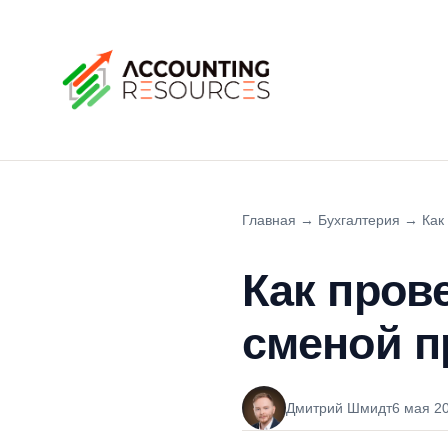
Главная
→
Бухгалтерия
→
Как
Как пров
сменой п
Дмитрий Шмидт
6 мая 2