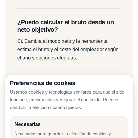
¿Puedo calcular el bruto desde un
neto objetivo?
Sí. Cambia al modo neto y la herramienta
estima el bruto y el coste del empleador según
el año y opciones elegidas.
Preferencias de cookies
¿Incluye opciones del Pilar II?
Usamos cookies y tecnologías similares para que el sitio
funcione, medir visitas y mejorar el contenido. Puedes
Sí. Puedes elegir 0%, 2%, 4% o 6% y ver cómo
cambiar tu elección cuando quieras.
cambia el neto y el reparto de aportes.
Necesarias
Necesarias para guardar tu elección de cookies y