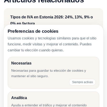
Tipos de IVA en Estonia 2026: 24%, 13%, 9% o
0% en factura
Preferencias de cookies
Usamos cookies y tecnologías similares para que el sitio
funcione, medir visitas y mejorar el contenido. Puedes
Facturas impagadas en Estonia: cómo
cambiar tu elección cuando quieras.
recuperar el IVA
Necesarias
Necesarias para guardar tu elección de cookies y
mantener el sitio seguro.
Número de IVA en Estonia: verificar antes de
Siempre activas
facturar
Analítica
Ayuda a entender el tráfico y mejorar el contenido