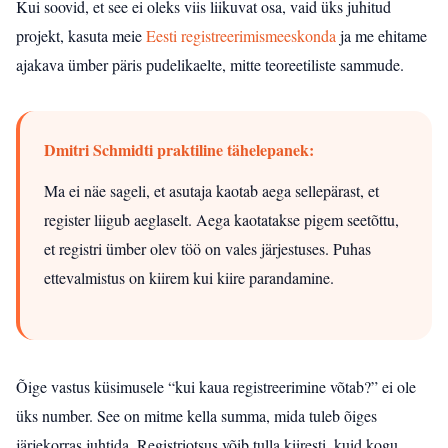
Kui soovid, et see ei oleks viis liikuvat osa, vaid üks juhitud
projekt, kasuta meie
Eesti registreerimismeeskonda
ja me ehitame
ajakava ümber päris pudelikaelte, mitte teoreetiliste sammude.
Dmitri Schmidti praktiline tähelepanek:
Ma ei näe sageli, et asutaja kaotab aega sellepärast, et
register liigub aeglaselt. Aega kaotatakse pigem seetõttu,
et registri ümber olev töö on vales järjestuses. Puhas
ettevalmistus on kiirem kui kiire parandamine.
Õige vastus küsimusele “kui kaua registreerimine võtab?” ei ole
üks number. See on mitme kella summa, mida tuleb õiges
järjekorras juhtida. Registriotsus võib tulla kiiresti, kuid kogu