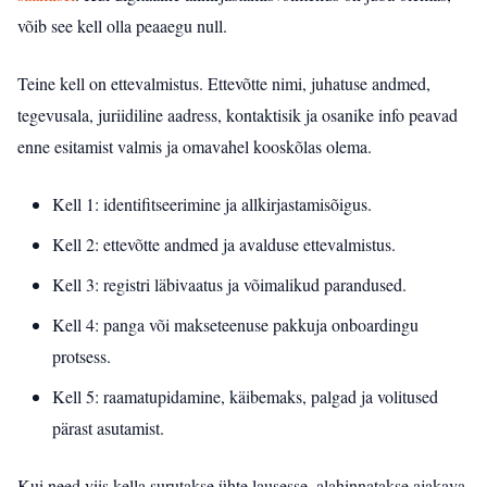
võib see kell olla peaaegu null.
Teine kell on ettevalmistus. Ettevõtte nimi, juhatuse andmed,
tegevusala, juriidiline aadress, kontaktisik ja osanike info peavad
enne esitamist valmis ja omavahel kooskõlas olema.
Kell 1: identifitseerimine ja allkirjastamisõigus.
Kell 2: ettevõtte andmed ja avalduse ettevalmistus.
Kell 3: registri läbivaatus ja võimalikud parandused.
Kell 4: panga või makseteenuse pakkuja onboardingu
protsess.
Kell 5: raamatupidamine, käibemaks, palgad ja volitused
pärast asutamist.
Kui need viis kella surutakse ühte lausesse, alahinnatakse ajakava