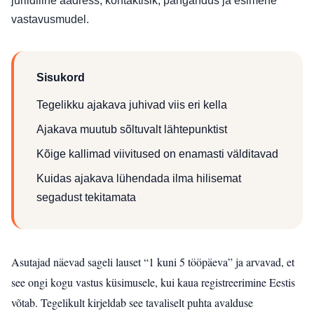
juriidiline aadress, kontaktisik, pangandus ja esimene
vastavusmudel.
Sisukord
Tegelikku ajakava juhivad viis eri kella
Ajakava muutub sõltuvalt lähtepunktist
Kõige kallimad viivitused on enamasti välditavad
Kuidas ajakava lühendada ilma hilisemat
segadust tekitamata
Asutajad näevad sageli lauset “1 kuni 5 tööpäeva” ja arvavad, et
see ongi kogu vastus küsimusele, kui kaua registreerimine Eestis
võtab. Tegelikult kirjeldab see tavaliselt puhta avalduse