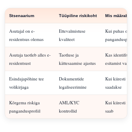
Stsenaarium
Tüüpiline riskikoht
Mis määrab k
Asutajal on e-
Ettevalmistuse
Kui puhas on 
residentsus olemas
kvaliteet
panganduspak
Asutaja taotleb alles e-
Taotluse ja
Kas identifits
residentsust
kättesaamise ajastus
esitamist valm
Esindajapõhine tee
Dokumentide
Kui kiiresti v
volikirjaga
legaliseerimine
saadakse
Kõrgema riskiga
AML/KYC
Kui kiiresti m
pangandusprofiil
kontrollid
saab