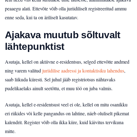
peaaegu alati. Ettevõte võib olla juriidiliselt registreeritud ammu
enne seda, kui ta on äriliselt kasutatav.
Ajakava muutub sõltuvalt
lähtepunktist
Asutaja, kellel on aktiivne e-residentsus, selged ettevõtte andmed
ning varem valitud
juriidilise aadressi ja kontaktisiku lahendus
,
saab liikuda kiiresti. Sel juhul jääb registriotsus nähtavaks
pudelikaelaks ainult seetõttu, et muu töö on juba valmis.
Asutaja, kellel e-residentsust veel ei ole, kellel on mitu osanikku
eri riikides või kelle pangandus on lahtine, näeb oluliselt pikemat
kalendrit. Register võib olla ikka kiire, kuid käivitus tervikuna
mitte.