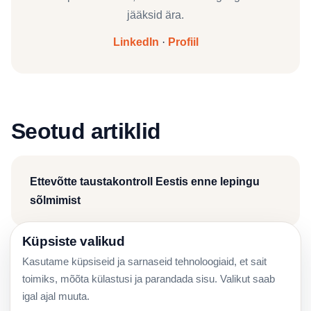
jääksid ära.
LinkedIn
·
Profiil
Seotud artiklid
Ettevõtte taustakontroll Eestis enne lepingu
sõlmimist
Küpsiste valikud
Kasutame küpsiseid ja sarnaseid tehnoloogiaid, et sait
e-Äriregistri automaatmallid osaühingule:
toimiks, mõõta külastusi ja parandada sisu. Valikut saab
juhend 2026
igal ajal muuta.