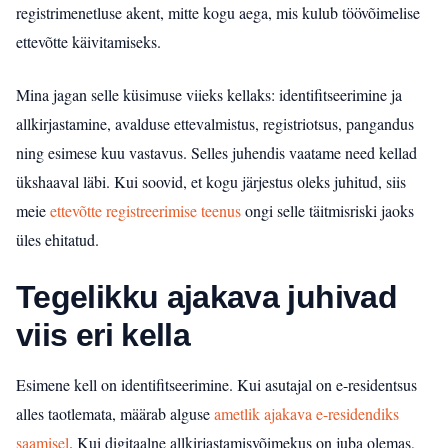
registrimenetluse akent, mitte kogu aega, mis kulub töövõimelise
ettevõtte käivitamiseks.
Mina jagan selle küsimuse viieks kellaks: identifitseerimine ja
allkirjastamine, avalduse ettevalmistus, registriotsus, pangandus
ning esimese kuu vastavus. Selles juhendis vaatame need kellad
ükshaaval läbi. Kui soovid, et kogu järjestus oleks juhitud, siis
meie
ettevõtte registreerimise teenus
ongi selle täitmisriski jaoks
üles ehitatud.
Tegelikku ajakava juhivad
viis eri kella
Esimene kell on identifitseerimine. Kui asutajal on e-residentsus
alles taotlemata, määrab alguse
ametlik ajakava e-residendiks
saamisel
. Kui digitaalne allkirjastamisvõimekus on juba olemas,