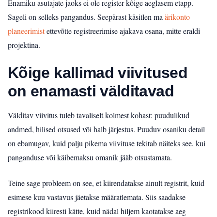
Enamiku asutajate jaoks ei ole register kõige aeglasem etapp.
Sageli on selleks pangandus. Seepärast käsitlen ma
ärikonto
planeerimist
ettevõtte registreerimise ajakava osana, mitte eraldi
projektina.
Kõige kallimad viivitused
on enamasti välditavad
Välditav viivitus tuleb tavaliselt kolmest kohast: puudulikud
andmed, hilised otsused või halb järjestus. Puuduv osaniku detail
on ebamugav, kuid palju pikema viivituse tekitab näiteks see, kui
panganduse või käibemaksu omanik jääb otsustamata.
Teine sage probleem on see, et kiirendatakse ainult registrit, kuid
esimese kuu vastavus jäetakse määratlemata. Siis saadakse
registrikood kiiresti kätte, kuid nädal hiljem kaotatakse aeg