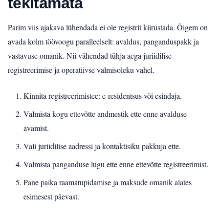
tekitamata
Parim viis ajakava lühendada ei ole registrit kiirustada. Õigem on
avada kolm töövoogu paralleelselt: avaldus, panganduspakk ja
vastavuse omanik. Nii vähendad tühja aega juriidilise
registreerimise ja operatiivse valmisoleku vahel.
Kinnita registreerimistee: e-residentsus või esindaja.
Valmista kogu ettevõtte andmestik ette enne avalduse
avamist.
Vali juriidilise aadressi ja kontaktisiku pakkuja ette.
Valmista panganduse lugu ette enne ettevõtte registreerimist.
Pane paika raamatupidamise ja maksude omanik alates
esimesest päevast.