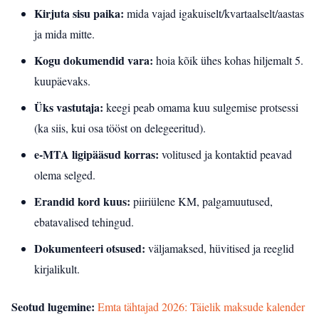
Kirjuta sisu paika:
mida vajad igakuiselt/kvartaalselt/aastas
ja mida mitte.
Kogu dokumendid vara:
hoia kõik ühes kohas hiljemalt 5.
kuupäevaks.
Üks vastutaja:
keegi peab omama kuu sulgemise protsessi
(ka siis, kui osa tööst on delegeeritud).
e‑MTA ligipääsud korras:
volitused ja kontaktid peavad
olema selged.
Erandid kord kuus:
piiriülene KM, palgamuutused,
ebatavalised tehingud.
Dokumenteeri otsused:
väljamaksed, hüvitised ja reeglid
kirjalikult.
Seotud lugemine:
Emta tähtajad 2026: Täielik maksude kalender