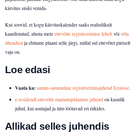
käivitus siiski venida.
Kui soovid, et kogu käivituskalender saaks realistlikult
kaardistatud, alusta meie
ettevõtte registreerimise lehelt
või
võta
ühendust
ja ehitame plaani selle järgi, millal sul ettevõtet päriselt
vaja on.
Loe edasi
Vaata ka:
samm-sammuline registreerimisjuhend Eestisse
.
e-residendi ettevõtte raamatupidamise juhend
on kasulik
juhul, kui asutajad ja tiim töötavad eri riikides.
Allikad selles juhendis