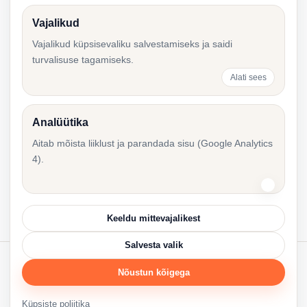
Vajalikud
Esimene majandusaasta aruanne pärast
Vajalikud küpsisevaliku salvestamiseks ja saidi
turvalisuse tagamiseks.
ettevõtte asutamist Eestis
Alati sees
Analüütika
Esimesed 90 päeva pärast ettevõtte
Aitab mõista liiklust ja parandada sisu (Google Analytics
registreerimist Eestis
4).
Keeldu mittevajalikest
Salvesta valik
Nõustun kõigega
© 2026 Accounting Resources.
Accres.eu
·
Küpsiste poliitika
·
Küpsiste seaded
Küpsiste poliitika