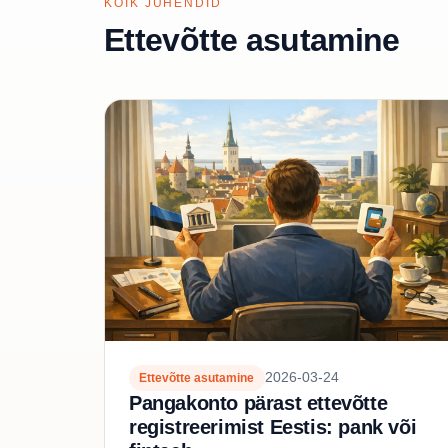
KÕIK JUHENDID
Ettevõtte asutamine
2026-03-24
Ettevõtte asutamine
Pangakonto pärast ettevõtte
registreerimist Eestis: pank või