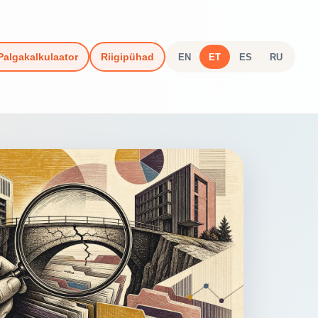
Palgakalkulaator
Riigipühad
EN
ET
ES
RU