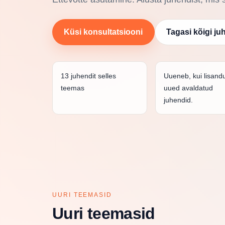
Küsi konsultatsiooni
Tagasi kõigi ju
13 juhendit selles
Uueneb, kui lisand
teemas
uued avaldatud
juhendid.
UURI TEEMASID
Uuri teemasid