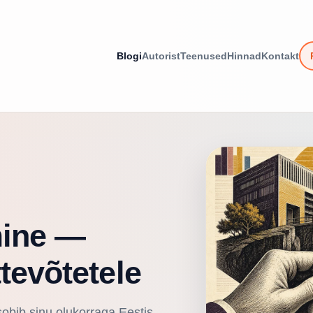
Blogi
Autorist
Teenused
Hinnad
Kontakt
mine —
tevõtetele
sobib sinu olukorraga Eestis.