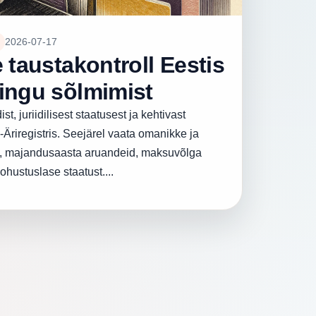
2026-07-17
e taustakontroll Eestis
ingu sõlmimist
st, juriidilisest staatusest ja kehtivast
Äriregistris. Seejärel vaata omanikke ja
si, majandusaasta aruandeid, maksuvõlga
hustuslase staatust....