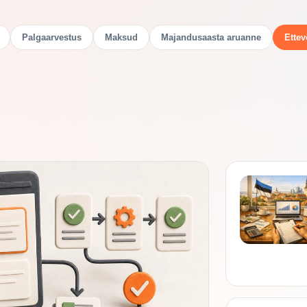
Palgaarvestus
Maksud
Majandusaasta aruanne
Ettev