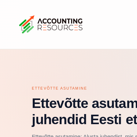
ETTEVÕTTE ASUTAMINE
Ettevõtte asuta
juhendid Eesti et
Ettevõtte asutamine: Alusta juhendist, mis 