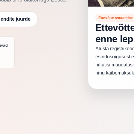
Ettevõtte asutamine
hendite juurde
Ettevõtt
enne lep
uvad
Alusta registrikoodi
esindusõigusest e-
hiljutisi muudatu
ning käibemaksuko