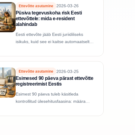
2026-03-26
Ettevõtte asutamine
Püsiva tegevuskoha risk Eesti
ettevõttele: mida e-resident
alahindab
Eesti ettevõte jääb Eesti juriidiliseks
isikuks, kuid see ei kaitse automaatselt
välisriigi püsiva tegevuskoha või
topeltresidentsuse küsimuste eest. Tegelik
risk...
2026-03-25
Ettevõtte asutamine
Esimesed 90 päeva pärast ettevõtte
registreerimist Eestis
Esimest 90 päeva tuleb käsitleda
kontrollitud ülesehitusfaasina: määra
ligipääsud, pane paika dokumendivoog,
kontrolli käibemaksu ja TSD käivitajaid
ning alusta...