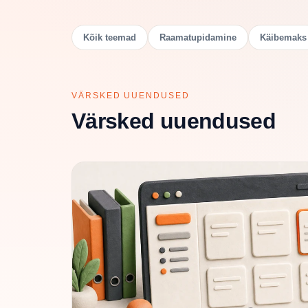
Kõik teemad
Raamatupidamine
Käibemaks
VÄRSKED UUENDUSED
Värsked uuendused