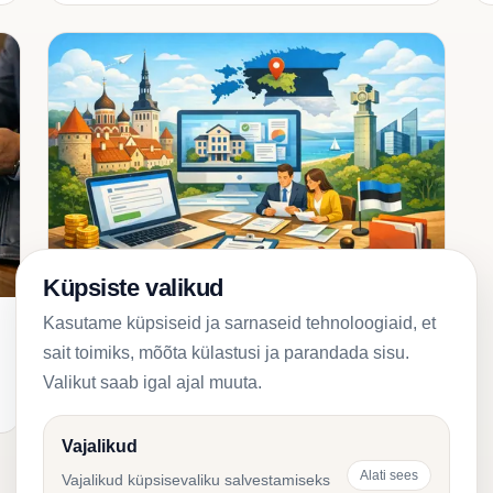
Küpsiste valikud
Kasutame küpsiseid ja sarnaseid tehnoloogiaid, et
2026-01-11
Ettevõtte asutamine
sait toimiks, mõõta külastusi ja parandada sisu.
Osaühingu asutamine Eestis
Valikut saab igal ajal muuta.
2026: sammud ja riigilõiv
Vajalikud
Alati sees
Vajalikud küpsisevaliku salvestamiseks