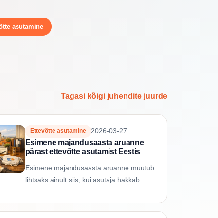
õtte asutamine
Tagasi kõigi juhendite juurde
2026-03-27
Ettevõtte asutamine
Esimene majandusaasta aruanne
pärast ettevõtte asutamist Eestis
Esimene majandusaasta aruanne muutub
lihtsaks ainult siis, kui asutaja hakkab
tõendite faili varakult ehitama: lepingud,
arved, juhatuse kinnitused, osanike...