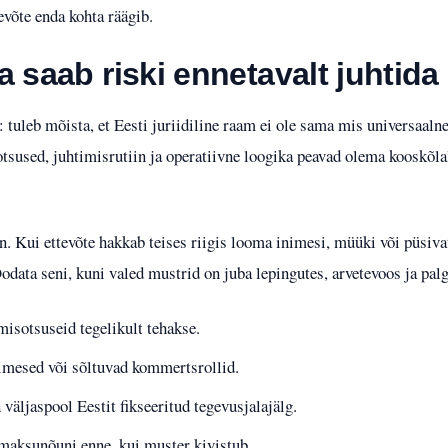
evõte enda kohta räägib.
 saab riski ennetavalt juhtida
 tuleb mõista, et Eesti juriidiline raam ei ole sama mis universaaln
tsused, juhtimisrutiin ja operatiivne loogika peavad olema kooskõlal
. Kui ettevõte hakkab teises riigis looma inimesi, müüki või püsivat
data seni, kuni valed mustrid on juba lepingutes, arvetevoos ja palga
isotsuseid tegelikult tehakse.
nimesed või sõltuvad kommertsrollid.
n väljaspool Eestit fikseeritud tegevusjalajälg.
 maksunõuni enne, kui muster kivistub.