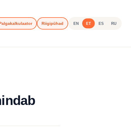
Palgakalkulaator
Riigipühad
EN
ET
ES
RU
hindab