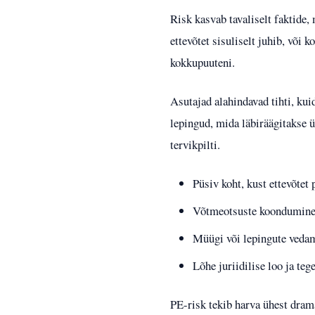
Risk kasvab tavaliselt faktide,
ettevõtet sisuliselt juhib, või 
kokkupuuteni.
Asutajad alahindavad tihti, kui
lepingud, mida läbiräägitakse ü
tervikpilti.
Püsiv koht, kust ettevõtet 
Võtmeotsuste koondumine t
Müügi või lepingute vedam
Lõhe juriidilise loo ja teg
PE-risk tekib harva ühest drama