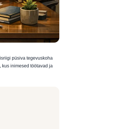
lisriigi püsiva tegevuskoha
e, kus inimesed töötavad ja