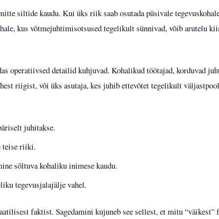
 mitte siltide kaudu. Kui üks riik saab osutada püsivale tegevuskohale
kohale, kus võtmejuhtimisotsused tegelikult sünnivad, võib arutelu ki
das operatiivsed detailid kuhjuvad. Kohalikud töötajad, korduvad juh
hest riigist, või üks asutaja, kes juhib ettevõtet tegelikult väljastp
päriselt juhitakse.
eise riiki.
ine sõltuva kohaliku inimese kaudu.
eliku tegevusjalajälje vahel.
atilisest faktist. Sagedamini kujuneb see sellest, et mitu “väikest” f