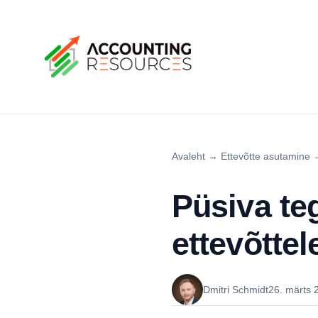
Avaleht
→
Ettevõtte asutamine
Püsiva te
ettevõttel
Dmitri Schmidt
26. märts 