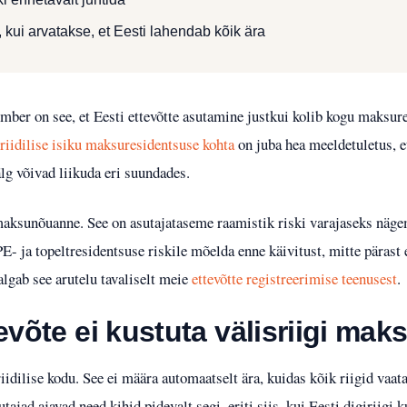
 kui arvatakse, et Eesti lahendab kõik ära
ber on see, et Eesti ettevõtte asutamine justkui kolib kogu maksure
iidilise isiku maksuresidentsuse kohta
on juba hea meeldetuletus, et
älg võivad liikuda eri suundades.
maksunõuanne. See on asutajataseme raamistik riski varajaseks näge
PE- ja topeltresidentsuse riskile mõelda enne käivitust, mitte pärast 
lgab see arutelu tavaliselt meie
ettevõtte registreerimise teenusest
.
evõte ei kustuta välisriigi maks
idilise kodu. See ei määra automaatselt ära, kuidas kõik riigid vaata
ajad ajavad need kihid pidevalt segi, eriti siis, kui Eesti digiriigi 