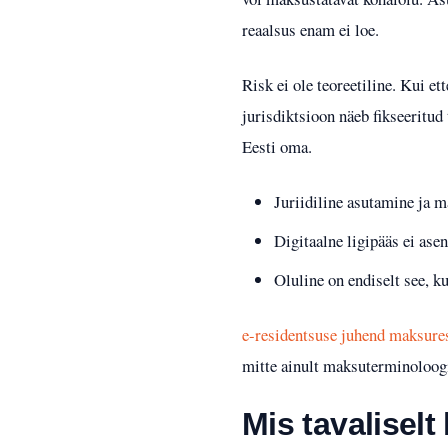
reaalsus enam ei loe.
Risk ei ole teoreetiline. Kui e
jurisdiktsioon näeb fikseeritud
Eesti oma.
Juriidiline asutamine ja 
Digitaalne ligipääs ei ase
Oluline on endiselt see, k
e-residentsuse juhend maksures
mitte ainult maksuterminoloog
Mis tavaliselt