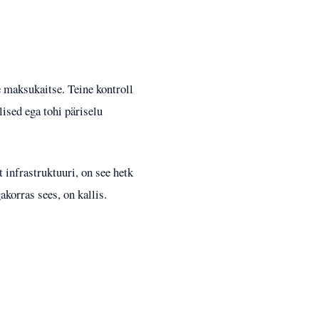
e maksukaitse. Teine kontroll
ised ega tohi päriselu
 infrastruktuuri, on see hetk
korras sees, on kallis.