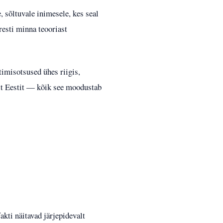
, sõltuvale inimesele, kes seal
iresti minna teooriast
timisotsused ühes riigis,
oolt Eestit — kõik see moodustab
akti näitavad järjepidevalt