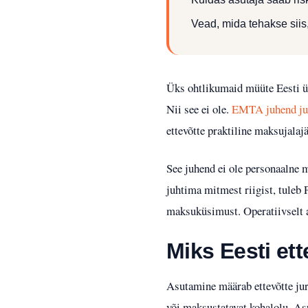
Vead, mida tehakse siis,
Üks ohtlikumaid müüte Eesti üm
Nii see ei ole.
EMTA juhend jur
ettevõtte praktiline maksujalaj
See juhend ei ole personaalne 
juhtima mitmest riigist, tuleb 
maksuküsimust. Operatiivselt a
Miks Eesti ett
Asutamine määrab ettevõtte juri
või maksustatavat kohalolu. Asut