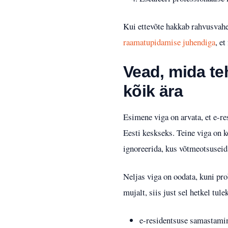
Kui ettevõte hakkab rahvusvahe
raamatupidamise juhendiga
, et
Vead, mida teh
kõik ära
Esimene viga on arvata, et e-re
Eesti keskseks. Teine viga on k
ignoreerida, kus võtmeotsuseid 
Neljas viga on oodata, kuni pro
mujalt, siis just sel hetkel tul
e-residentsuse samastami