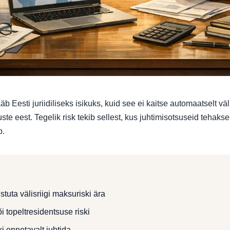
äb Eesti juriidiliseks isikuks, kuid see ei kaitse automaatselt vä
ste eest. Tegelik risk tekib sellest, kus juhtimisotsuseid tehaks
b.
stuta välisriigi maksuriski ära
i topeltresidentsuse riski
i ennetavalt juhtida