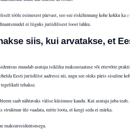
liselt tööle esimesest päevast, seo see riskihinnang kohe kokku ka
e
 finantsmudel ei liiguks juriidilisest loost lahku.
akse siis, kui arvatakse, et E
sidentsus muudab asutaja isikliku maksustaatuse või ettevõtte prakt
ohelda Eesti juriidilist aadressi nii, nagu see oleks päris sisuline k
tegelikult tehakse.
bleem saab nähtavaks välise küsimuse kaudu. Kui asutaja juba teab, et
eks struktuur üle vaadata, mitte loota, et keegi seda ei märka.
ne maksuresidentsusega.