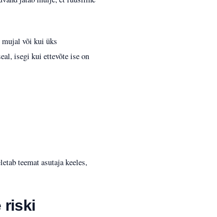
t mujal või kui üks
al, isegi kui ettevõte ise on
eletab teemat asutaja keeles,
 riski