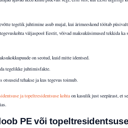
ttevõtte tegelik juhtimine asub mujal, kui ärimeeskond töötab püsival
 tegevuskohta väljaspool Eestit, võivad maksuküsimused tekkida ka se
maksukokkupuude on seotud, kuid mitte identsed.
nda tegelikke juhtimisfakte.
us otsuseid tehakse ja kus tegevus toimub.
identsuse ja topeltresidentsuse kohta
on kasulik just seepärast, et s
ias.
 loob PE või topeltresidentsuse