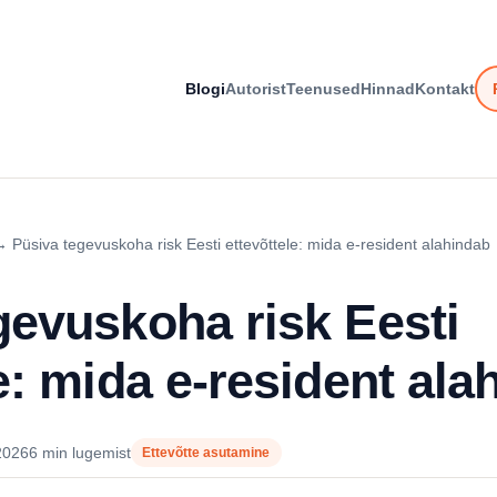
Blogi
Autorist
Teenused
Hinnad
Kontakt
→
Püsiva tegevuskoha risk Eesti ettevõttele: mida e-resident alahindab
gevuskoha risk Eesti
e: mida e-resident ala
2026
6 min lugemist
Ettevõtte asutamine