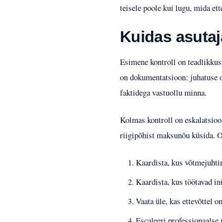
teisele poole kui lugu, mida ett
Kuidas asutaja
Esimene kontroll on teadlikkus:
on dokumentatsioon: juhatuse o
faktidega vastuollu minna.
Kolmas kontroll on eskalatsioon
riigipõhist maksunõu küsida. Oo
Kaardista, kus võtmejuhtim
Kaardista, kus töötavad i
Vaata üle, kas ettevõttel o
Escaleeri professionaalse