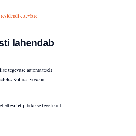
-residendi ettevõtte
esti lahendab
ilise tegevuse automaatselt
ohalolu. Kolmas viga on
 ettevõtet juhitakse tegelikult