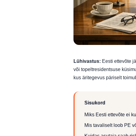
Lühivastus:
Eesti ettevõte jä
või topeltresidentsuse küsimu
kus äritegevus päriselt toimu
Sisukord
Miks Eesti ettevõte ei ku
Mis tavaliselt loob PE võ
Kuidas asutaja saab risk