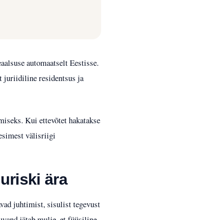
aalsuse automaatselt Eestisse.
 juriidiline residentsus ja
miseks. Kui ettevõtet hakatakse
esimest välisriigi
uriski ära
vad juhtimist, sisulist tegevust
kuvand jätab mulje, et füüsiline