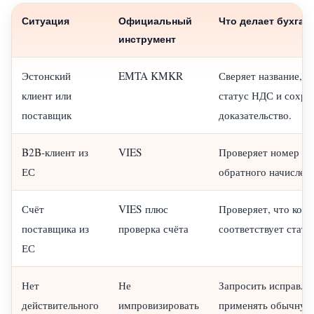
Ситуация
Официальный
Что делает бухгал
инструмент
Эстонский
EMTA KMKR
Сверяет название, р
клиент или
статус НДС и сохра
поставщик
доказательство.
B2B-клиент из
VIES
Проверяет номер до
ЕС
обратного начислен
Счёт
VIES плюс
Проверяет, что код
поставщика из
проверка счёта
соответствует стату
ЕС
Нет
Не
Запросить исправле
действительного
импровизировать
применять обычную 