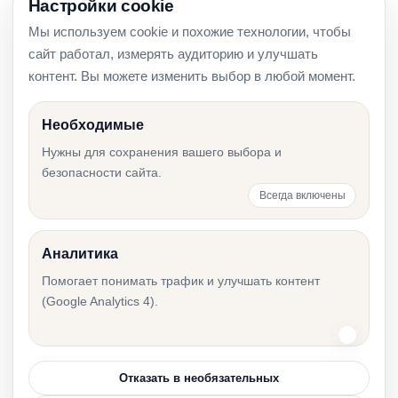
Настройки cookie
Мы используем cookie и похожие технологии, чтобы
Ставки НДС в Эстонии 2026: как применять
сайт работал, измерять аудиторию и улучшать
24%, 13%, 9% или 0%
контент. Вы можете изменить выбор в любой момент.
Необходимые
Нужны для сохранения вашего выбора и
Ошибки по НДС в Эстонии: что проверить до
безопасности сайта.
подачи KMD
Всегда включены
Аналитика
Регистрация плательщиком НДС в Эстонии:
Помогает понимать трафик и улучшать контент
когда нужна
(Google Analytics 4).
Отказать в необязательных