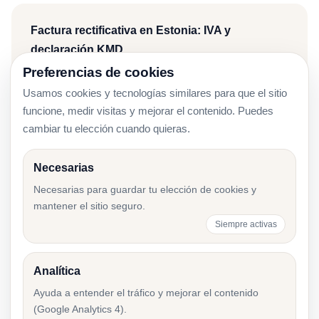
Factura rectificativa en Estonia: IVA y
declaración KMD
Preferencias de cookies
Usamos cookies y tecnologías similares para que el sitio
funcione, medir visitas y mejorar el contenido. Puedes
Facturas impagadas en Estonia: cómo
cambiar tu elección cuando quieras.
recuperar el IVA
Necesarias
Necesarias para guardar tu elección de cookies y
mantener el sitio seguro.
Tipos de IVA en Estonia 2026: 24%, 13%, 9% o
Siempre activas
0% en factura
Analítica
Ayuda a entender el tráfico y mejorar el contenido
Errores en la declaración de IVA en Estonia
(Google Analytics 4).