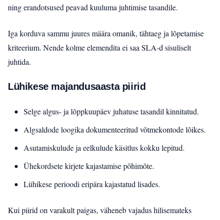
ning erandotsused peavad kuuluma juhtimise tasandile.
Iga korduva sammu juures määra omanik, tähtaeg ja lõpetamise
kriteerium. Nende kolme elemendita ei saa SLA-d sisuliselt
juhtida.
Lühikese majandusaasta piirid
Selge algus- ja lõppkuupäev juhatuse tasandil kinnitatud.
Algsaldode loogika dokumenteeritud võtmekontode lõikes.
Asutamiskulude ja eelkulude käsitlus kokku lepitud.
Ühekordsete kirjete kajastamise põhimõte.
Lühikese perioodi eripära kajastatud lisades.
Kui piirid on varakult paigas, väheneb vajadus hilisemateks