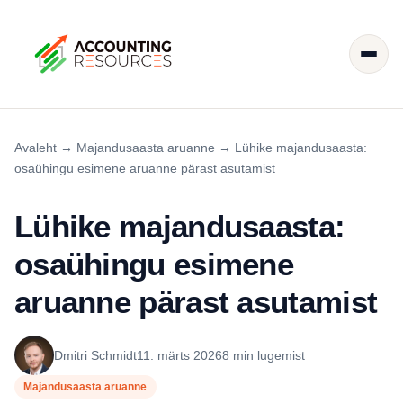
Avaleht
→
Majandusaasta aruanne
→
Lühike majandusaasta:
osaühingu esimene aruanne pärast asutamist
Lühike majandusaasta:
osaühingu esimene
aruanne pärast asutamist
Dmitri Schmidt
11. märts 2026
8 min lugemist
Majandusaasta aruanne