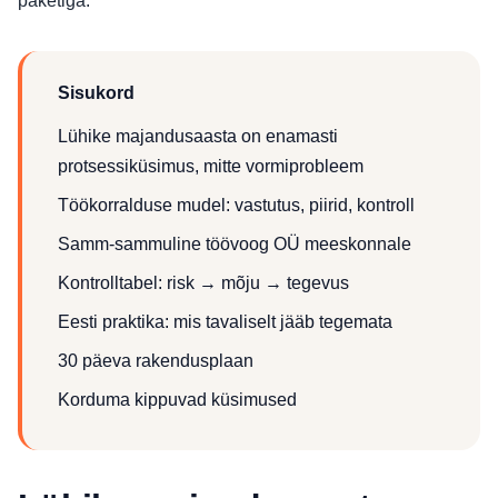
paketiga.
Sisukord
Lühike majandusaasta on enamasti
protsessiküsimus, mitte vormiprobleem
Töökorralduse mudel: vastutus, piirid, kontroll
Samm-sammuline töövoog OÜ meeskonnale
Kontrolltabel: risk → mõju → tegevus
Eesti praktika: mis tavaliselt jääb tegemata
30 päeva rakendusplaan
Korduma kippuvad küsimused