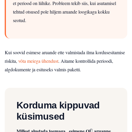
et periood on lühike. Probleem tekib siis, kui asutamisel
tehtud otsused pole hiljem aruande loogikaga kokku
seotud.
Kui soovid esimese aruande ette valmistada ilma kordusesitamise
riskita,
võta meiega ühendust
. Aitame kontrollida perioodi,
algdokumente ja esituseks valmis paketti.
Korduma kippuvad
küsimused
Millest alustada teemaga „esimene OÜ aruanne