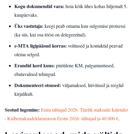
Kogu dokumendid vara:
hoia kõik ühes kohas hiljemalt 5.
kuupäevaks.
Üks vastutaja:
keegi peab omama kuu sulgemise protsessi
(ka siis, kui osa tööst on delegeeritud).
e‑MTA ligipääsud korras:
volitused ja kontaktid peavad
olema selged.
Erandid kord kuus:
piiriülene KM, palgamuutused,
ebatavalised tehingud.
Dokumenteeri otsused:
väljamaksed, hüvitised ja reeglid
kirjalikult.
Seotud lugemine:
Emta tähtajad 2026: Täielik maksude kalender
·
Käibemaksudeklaratsioon Eestis 2026: tähtajad ja 40 000 €
.