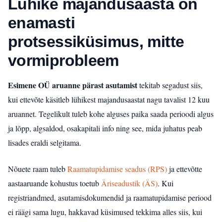
Lühike majandusaasta on
enamasti
protsessiküsimus, mitte
vormiprobleem
Esimene OÜ aruanne pärast asutamist
tekitab segadust siis,
kui ettevõte käsitleb lühikest majandusaastat nagu tavalist 12 kuu
aruannet. Tegelikult tuleb kohe alguses paika saada perioodi algus
ja lõpp, algsaldod, osakapitali info ning see, mida juhatus peab
lisades eraldi selgitama.
Nõuete raam tuleb
Raamatupidamise seadus (RPS)
ja ettevõtte
aastaaruande kohustus toetub
Äriseadustik (ÄS)
. Kui
registriandmed, asutamisdokumendid ja raamatupidamise periood
ei räägi sama lugu, hakkavad küsimused tekkima alles siis, kui