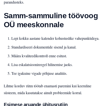
parandusteks.
Samm-sammuline töövoog
OÜ meeskonnale
Lepi kokku aastane kalender kohustuslike vahepunktidega.
Standardiseeri dokumentide sisend ja kanal.
Määra kvaliteedikontroll enne esitust.
Lisa eskalatsioonireegel hilinemise jaoks.
Tee igakuine vigade põhjuse analüüs.
Lihtne korduv rütm töötab enamasti paremini kui keeruline
süsteem, mida kasutatakse ainult probleemide korral.
Esimese aruande ühitusrutiin