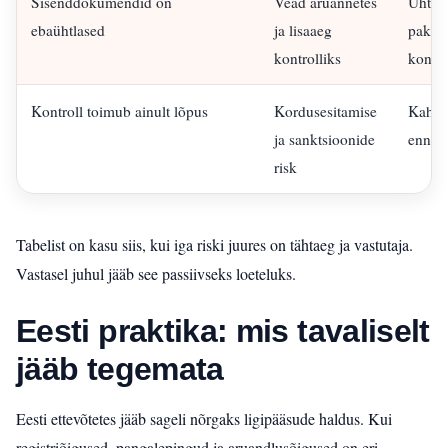
Sisenddokumendid on
Vead aruannetes
Ühtne
ebaühtlased
ja lisaaeg
pakett
kontrolliks
kontro
Kontroll toimub ainult lõpus
Kordusesitamise
Kaheta
ja sanktsioonide
enne e
risk
Tabelist on kasu siis, kui iga riski juures on tähtaeg ja vastutaja.
Vastasel juhul jääb see passiivseks loeteluks.
Eesti praktika: mis tavaliselt
jääb tegemata
Eesti ettevõtetes jääb sageli nõrgaks ligipääsude haldus. Kui
registriõigused, pangalepingud ja aruandlusõigused on eri