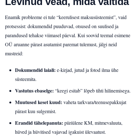
Levinud vead, mida vältida
Enamik probleeme ei tule “keerulisest maksusüsteemist”, vaid
protsessist: dokumendid puuduvad, otsused on suulised ja
parandused tehakse viimasel päeval. Kui soovid teemal esimene
OÜ aruanne pärast asutamist paremat tulemust, jälgi neid
mustreid:
Dokumendid laiali:
e‑kirjad, jutud ja fotod ilma ühe
süsteemita.
Vastutus ebaselge:
“keegi esitab” lõpeb tihti hilinemisega.
Muutused keset kuud:
vaheta tarkvara/teenusepakkujat
pärast kuu sulgemist.
Erandid tähelepanuta:
piiriülene KM, mitmevaluuta,
hüved ja hüvitised vajavad igakuist ülevaatust.