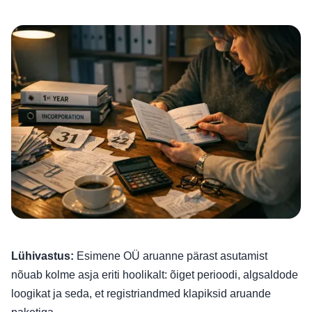
Lühivastus:
Esimene OÜ aruanne pärast asutamist
nõuab kolme asja eriti hoolikalt: õiget perioodi, algsaldode
loogikat ja seda, et registriandmed klapiksid aruande