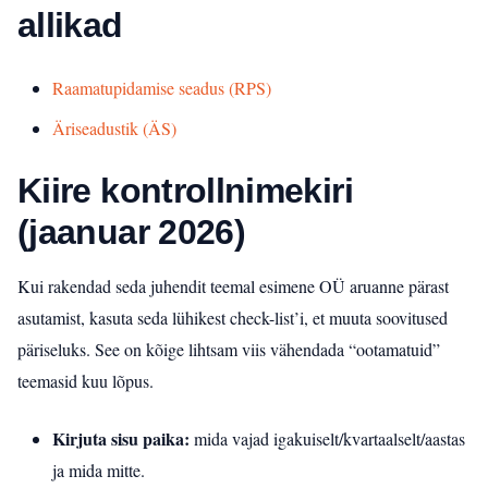
allikad
Raamatupidamise seadus (RPS)
Äriseadustik (ÄS)
Kiire kontrollnimekiri
(jaanuar 2026)
Kui rakendad seda juhendit teemal esimene OÜ aruanne pärast
asutamist, kasuta seda lühikest check-list’i, et muuta soovitused
päriseluks. See on kõige lihtsam viis vähendada “ootamatuid”
teemasid kuu lõpus.
Kirjuta sisu paika:
mida vajad igakuiselt/kvartaalselt/aastas
ja mida mitte.