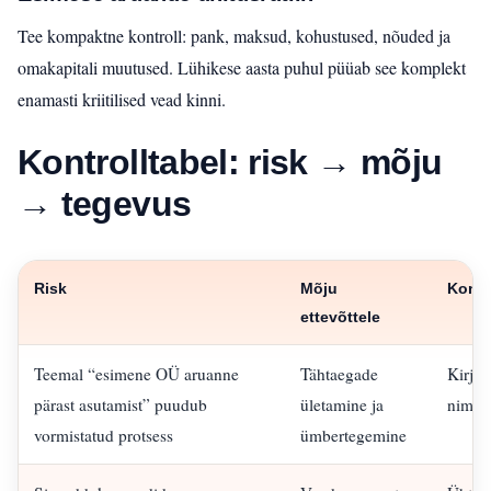
Tee kompaktne kontroll: pank, maksud, kohustused, nõuded ja
omakapitali muutused. Lühikese aasta puhul püüab see komplekt
enamasti kriitilised vead kinni.
Kontrolltabel: risk → mõju
→ tegevus
Risk
Mõju
Kontr
ettevõttele
Teemal “esimene OÜ aruanne
Tähtaegade
Kirjal
pärast asutamist” puudub
ületamine ja
nimeli
vormistatud protsess
ümbertegemine