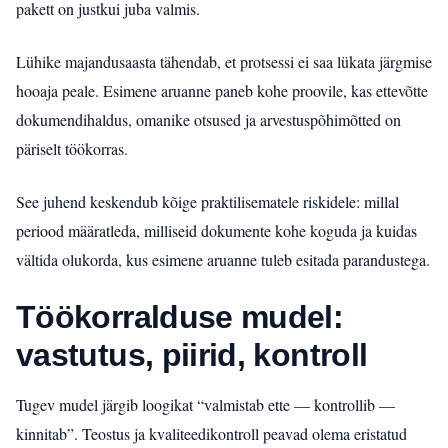
pakett on justkui juba valmis.
Lühike majandusaasta tähendab, et protsessi ei saa lükata järgmise
hooaja peale. Esimene aruanne paneb kohe proovile, kas ettevõtte
dokumendihaldus, omanike otsused ja arvestuspõhimõtted on
päriselt töökorras.
See juhend keskendub kõige praktilisematele riskidele: millal
periood määratleda, milliseid dokumente kohe koguda ja kuidas
vältida olukorda, kus esimene aruanne tuleb esitada parandustega.
Töökorralduse mudel:
vastutus, piirid, kontroll
Tugev mudel järgib loogikat “valmistab ette — kontrollib —
kinnitab”. Teostus ja kvaliteedikontroll peavad olema eristatud