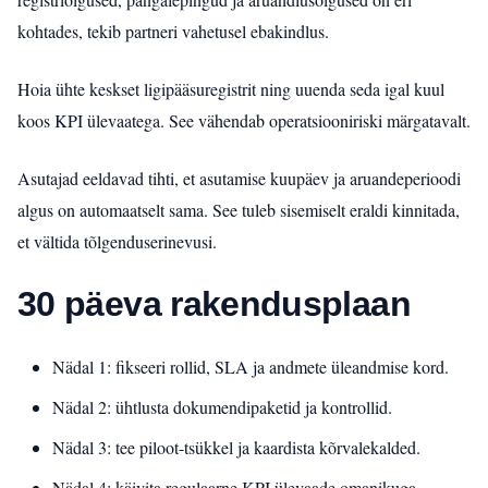
kohtades, tekib partneri vahetusel ebakindlus.
Hoia ühte keskset ligipääsuregistrit ning uuenda seda igal kuul
koos KPI ülevaatega. See vähendab operatsiooniriski märgatavalt.
Asutajad eeldavad tihti, et asutamise kuupäev ja aruandeperioodi
algus on automaatselt sama. See tuleb sisemiselt eraldi kinnitada,
et vältida tõlgenduserinevusi.
30 päeva rakendusplaan
Nädal 1: fikseeri rollid, SLA ja andmete üleandmise kord.
Nädal 2: ühtlusta dokumendipaketid ja kontrollid.
Nädal 3: tee piloot-tsükkel ja kaardista kõrvalekalded.
Nädal 4: käivita regulaarne KPI ülevaade omanikuga.