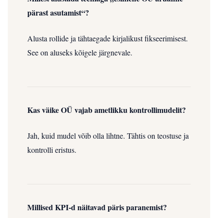
pärast asutamist“?
Alusta rollide ja tähtaegade kirjalikust fikseerimisest.
See on aluseks kõigele järgnevale.
Kas väike OÜ vajab ametlikku kontrollimudelit?
Jah, kuid mudel võib olla lihtne. Tähtis on teostuse ja
kontrolli eristus.
Millised KPI-d näitavad päris paranemist?