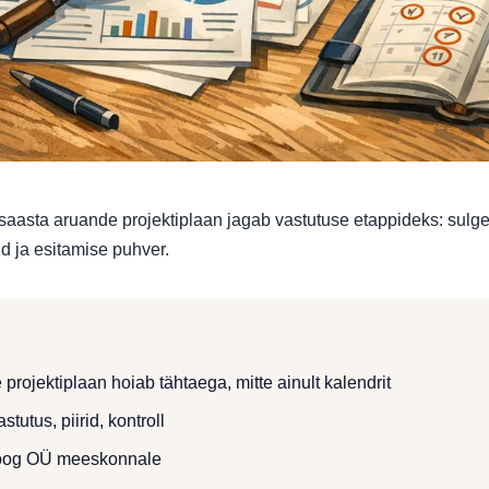
asta aruande projektiplaan jagab vastutuse etappideks: sulge
d ja esitamise puhver.
rojektiplaan hoiab tähtaega, mitte ainult kalendrit
tutus, piirid, kontroll
oog OÜ meeskonnale