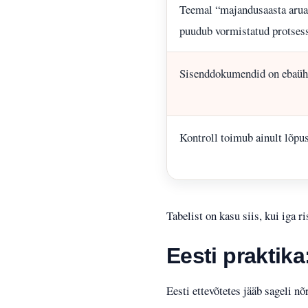
Teemal “majandusaasta arua
puudub vormistatud protses
Sisenddokumendid on ebaüh
Kontroll toimub ainult lõpu
Tabelist on kasu siis, kui iga r
Eesti praktika
Eesti ettevõtetes jääb sageli n