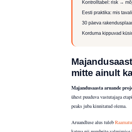
Kontrolltabel: risk → m
Eesti praktika: mis tava
30 päeva rakendusplaa
Korduma kippuvad küs
Majandusaasta
mitte ainult k
Majandusaasta aruande proj
ühest puuduva vastutajaga etapi
peaks juba kinnitatud olema.
Aruandluse alus tuleb
Raamatu
katma nii numbrite valmimise kui