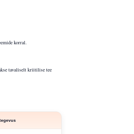
eemide korral.
e tavaliselt kriitilise tee
ltegevus