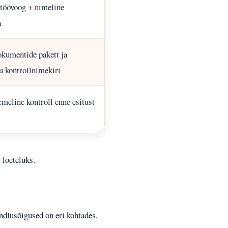
 töövoog + nimeline
a
kumentide pakett ja
u kontrollnimekiri
meline kontroll enne esitust
 loeteluks.
andlusõigused on eri kohtades,