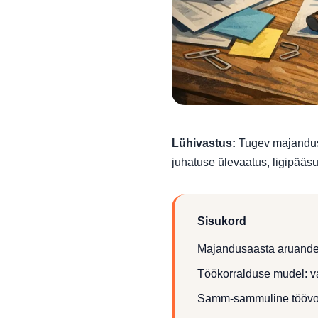
Lühivastus:
Tugev majandusa
juhatuse ülevaatus, ligipääsu
Sisukord
Majandusaasta aruande p
Töökorralduse mudel: vas
Samm-sammuline tööv