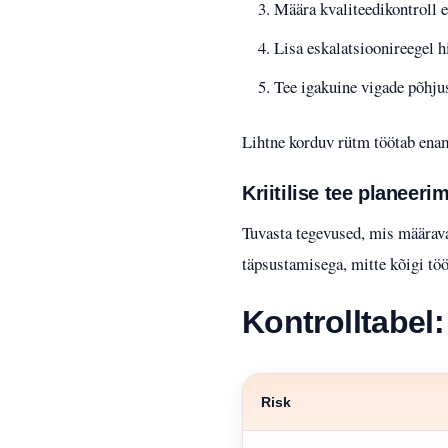
Määra kvaliteedikontroll e
Lisa eskalatsioonireegel h
Tee igakuine vigade põhju
Lihtne korduv rütm töötab enam
Kriitilise tee planeeri
Tuvasta tegevused, mis määravad
täpsustamisega, mitte kõigi tö
Kontrolltabel
Risk