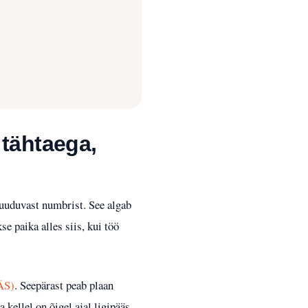
 tähtaega,
 puuduvast numbrist. See algab
e paika alles siis, kui töö
ÄS)
. Seepärast peab plaan
 kellel on õigel ajal ligipääs.