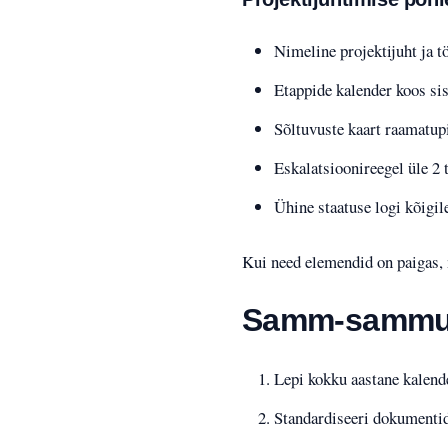
Nimeline projektijuht ja 
Etappide kalender koos si
Sõltuvuste kaart raamatupi
Eskalatsioonireegel üle 2 
Ühine staatuse logi kõigil
Kui need elemendid on paigas,
Samm-sammul
Lepi kokku aastane kalend
Standardiseeri dokumentid