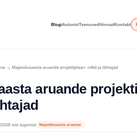
Blogi
Autorist
Teenused
Hinnad
Kontakt
nne
→
Majandusaasta aruande projektiplaan: rollid ja tähtajad
asta aruande projekti
ähtajad
2026
8 min lugemist
Majandusaasta aruanne