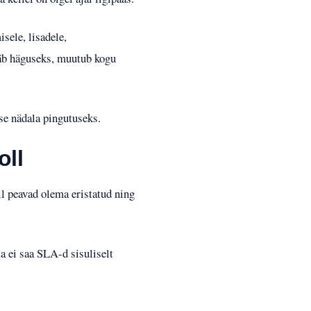
sele, lisadele,
jääb häguseks, muutub kogu
se nädala pingutuseks.
oll
ll peavad olema eristatud ning
 ei saa SLA-d sisuliselt