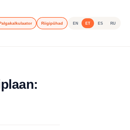
Palgakalkulaator
Riigipühad
EN
ET
ES
RU
plaan: