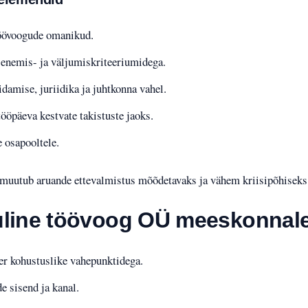
töövoogude omanikud.
senemis- ja väljumiskriteeriumidega.
damise, juriidika ja juhtkonna vahel.
tööpäeva kestvate takistuste jaoks.
e osapooltele.
 muutub aruande ettevalmistus mõõdetavaks ja vähem kriisipõhiseks
ine töövoog OÜ meeskonnal
er kohustuslike vahepunktidega.
e sisend ja kanal.