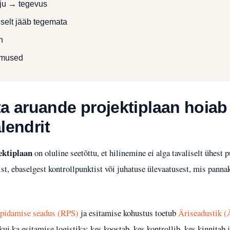
õju → tegevus
liselt jääb tegemata
n
imused
 aruande projektiplaan hoiab
alendrit
ektiplaan
on oluline seetõttu, et hilinemine ei alga tavaliselt ühest
st, ebaselgest kontrollpunktist või juhatuse ülevaatusest, mis pannaks
pidamise seadus (RPS)
ja esitamise kohustus toetub
Äriseadustik (
 ka esitamise logistika: kes koostab, kes kontrollib, kes kinnitab ja