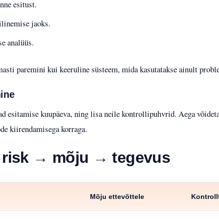
nne esitust.
ilinemise jaoks.
se analüüs.
asti paremini kui keeruline süsteem, mida kasutatakse ainult probl
mine
 esitamise kuupäeva, ning lisa neile kontrollipuhvrid. Aega võidetaks
öde kiirendamisega korraga.
: risk → mõju → tegevus
Mõju ettevõttele
Kontrol