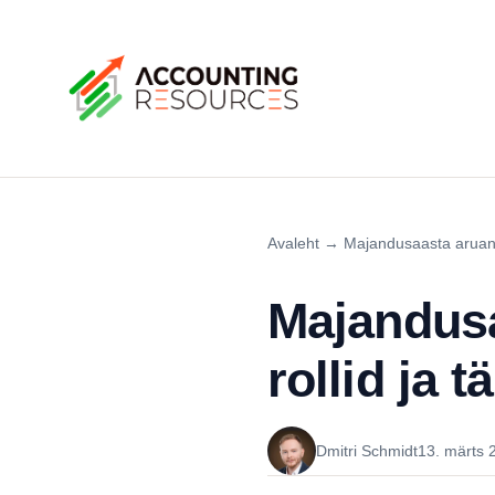
Avaleht
→
Majandusaasta arua
Majandusa
rollid ja t
Dmitri Schmidt
13. märts 