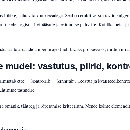
s lühike, nähtav ja kuupäevadega. Seal on eraldi verstapostid sulgemi
nnitusele, registri ligipääsule ja esitamise puhvrile. Kui üks neist 
andusaasta aruande ümber projektijuhitavaks protsessiks, mitte viima
mudel: vastutus, piirid, kontr
almistab ette — kontrollib — kinnitab”. Teostus ja kvaliteedikontro
htimise tasandile.
 omanik, tähtaeg ja lõpetamise kriteerium. Nende kolme elemendita
ielemendid