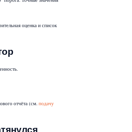
рительная оценка и список
тор
енность.
ового отчёта (см.
подачу
атянулся