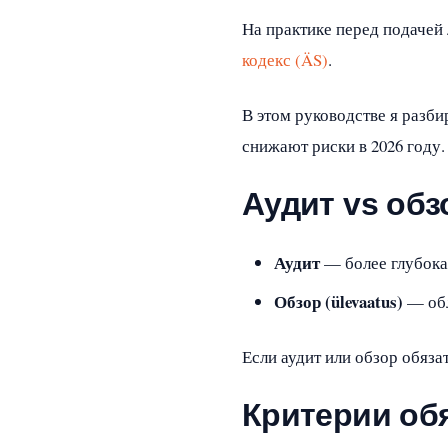
На практике перед подачей
кодекс (ÄS)
.
В этом руководстве я разб
снижают риски в 2026 году.
Аудит vs обзо
Аудит
— более глубока
Обзор (ülevaatus)
— обл
Если аудит или обзор обяза
Критерии обя