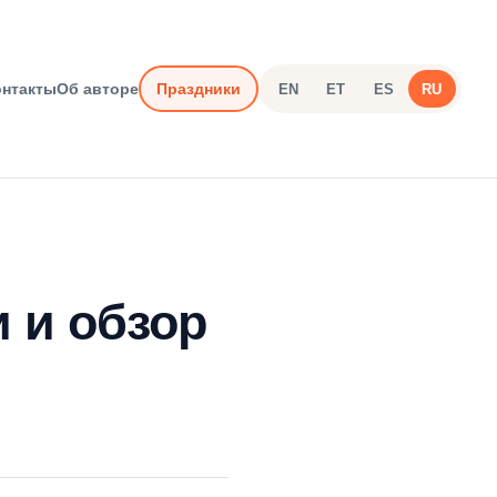
онтакты
Об авторе
Праздники
EN
ET
ES
RU
и и обзор