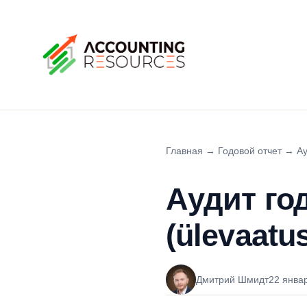
Главная
→
Годовой отчет
→
Ау
Аудит год
(ülevaatu
Дмитрий Шмидт
22 янва