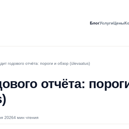
Блог
Услуги
Цены
К
дит годового отчёта: пороги и обзор (ülevaatus)
ового отчёта: порог
s)
ря 2026
4 мин чтения