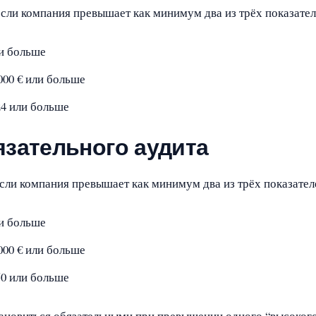
если компания превышает как минимум два из трёх показател
ли больше
000 € или больше
24 или больше
язательного аудита
если компания превышает как минимум два из трёх показател
ли больше
000 € или больше
50 или больше
тановиться обязательными при превышении одного “высокого