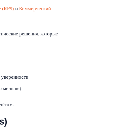
е (RPS)
и
Коммерческий
тические решения, которые
 уверенности.
р меньше).
чётом.
s)