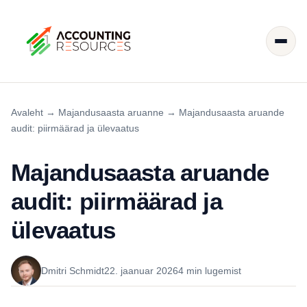
Avaleht
→
Majandusaasta aruanne
→
Majandusaasta aruande
audit: piirmäärad ja ülevaatus
Majandusaasta aruande
audit: piirmäärad ja
ülevaatus
Dmitri Schmidt
22. jaanuar 2026
4 min lugemist