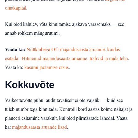
omakapital
.
Kui oled kahtlev, võta kinnitamise ajakava varasemaks — see
annab rohkem mänguruumi.
Vaata ka:
Nullkäibega OÜ majandusaasta aruanne: kuidas
esitada
·
Hilinenud majandusaasta aruanne: trahvid ja mida teha
.
Vaata ka:
kasumi jaotamise otsus
.
Kokkuvõte
Väikeettevõtte puhul audit tavaliselt ei ole vajalik — kuid see
tuleb numbritega kinnitada. Kontrolli kord aastas kolme näitajat ja
planeeri esitamine varakult, kui oled piirmäärade lähedal.
Vaata
ka:
majandusaasta aruande lisad
.