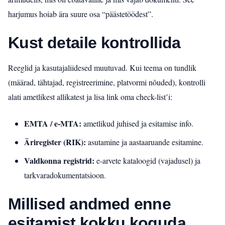
harjumus hoiab ära suure osa “päästetöödest”.
Kust detaile kontrollida
Reeglid ja kasutajaliidesed muutuvad. Kui teema on tundlik
(määrad, tähtajad, registreerimine, platvormi nõuded), kontrolli
alati ametlikest allikatest ja lisa link oma check-list’i:
EMTA / e‑MTA:
ametlikud juhised ja esitamise info.
Äriregister (RIK):
asutamine ja aastaaruande esitamine.
Valdkonna registrid:
e‑arvete kataloogid (vajadusel) ja
tarkvaradokumentatsioon.
Millised andmed enne
esitamist kokku koguda