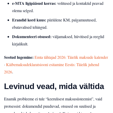
e‑MTA ligipääsud korras:
volitused ja kontaktid peavad
olema selged.
Erandid kord kuus:
piiriülene KM, palgamuutused,
ebatavalised tehingud.
Dokumenteeri otsused:
väljamaksed, hüvitised ja reeglid
kirjalikult.
Seotud lugemine:
Emta tähtajad 2026: Täielik maksude kalender
·
Käibemaksudeklaratsiooni esitamine Eestis: Täielik juhend
2026
.
Levinud vead, mida vältida
Enamik probleeme ei tule “keerulisest maksusüsteemist”, vaid
protsessist: dokumendid puuduvad, otsused on suulised ja