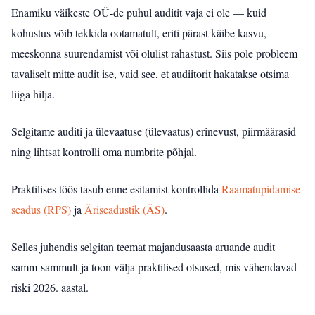
Enamiku väikeste OÜ‑de puhul auditit vaja ei ole — kuid
kohustus võib tekkida ootamatult, eriti pärast käibe kasvu,
meeskonna suurendamist või olulist rahastust. Siis pole probleem
tavaliselt mitte audit ise, vaid see, et audiitorit hakatakse otsima
liiga hilja.
Selgitame auditi ja ülevaatuse (ülevaatus) erinevust, piirmäärasid
ning lihtsat kontrolli oma numbrite põhjal.
Praktilises töös tasub enne esitamist kontrollida
Raamatupidamise
seadus (RPS)
ja
Äriseadustik (ÄS)
.
Selles juhendis selgitan teemat majandusaasta aruande audit
samm‑sammult ja toon välja praktilised otsused, mis vähendavad
riski 2026. aastal.