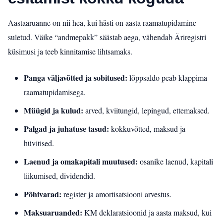
Aastaaruanne on nii hea, kui hästi on aasta raamatupidamine
suletud. Väike “andmepakk” säästab aega, vähendab Äriregistri
küsimusi ja teeb kinnitamise lihtsamaks.
Panga väljavõtted ja sobitused:
lõppsaldo peab klappima
raamatupidamisega.
Müügid ja kulud:
arved, kviitungid, lepingud, ettemaksed.
Palgad ja juhatuse tasud:
kokkuvõtted, maksud ja
hüvitised.
Laenud ja omakapitali muutused:
osanike laenud, kapitali
liikumised, dividendid.
Põhivarad:
register ja amortisatsiooni arvestus.
Maksuaruanded:
KM deklaratsioonid ja aasta maksud, kui