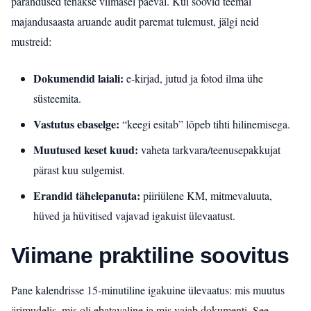
parandused tehakse viimasel päeval. Kui soovid teemal
majandusaasta aruande audit paremat tulemust, jälgi neid
mustreid:
Dokumendid laiali:
e‑kirjad, jutud ja fotod ilma ühe
süsteemita.
Vastutus ebaselge:
“keegi esitab” lõpeb tihti hilinemisega.
Muutused keset kuud:
vaheta tarkvara/teenusepakkujat
pärast kuu sulgemist.
Erandid tähelepanuta:
piiriülene KM, mitmevaluuta,
hüved ja hüvitised vajavad igakuist ülevaatust.
Viimane praktiline soovitus
Pane kalendrisse 15-minutiline igakuine ülevaatus: mis muutus
ärimudelis, mis oli ebatavaline ja mis vajab dokumenti. See