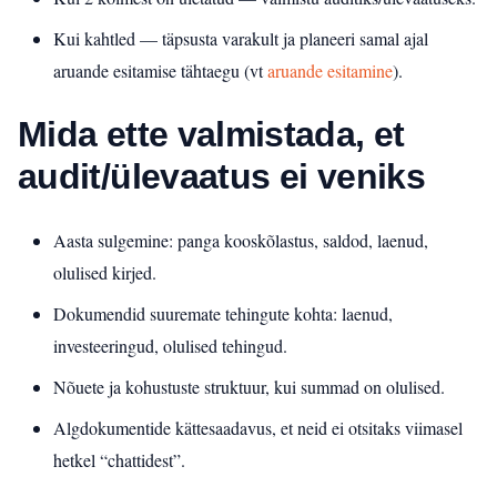
Kui kahtled — täpsusta varakult ja planeeri samal ajal
aruande esitamise tähtaegu (vt
aruande esitamine
).
Mida ette valmistada, et
audit/ülevaatus ei veniks
Aasta sulgemine: panga kooskõlastus, saldod, laenud,
olulised kirjed.
Dokumendid suuremate tehingute kohta: laenud,
investeeringud, olulised tehingud.
Nõuete ja kohustuste struktuur, kui summad on olulised.
Algdokumentide kättesaadavus, et neid ei otsitaks viimasel
hetkel “chattidest”.