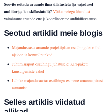
Soovite esitada aruande ilma üllatusteta (ja vajadusel
audiitoriga kooskõlastatult)?
Võtke meiega ühendust
—
valmistame aruande ette ja koordineerime auditi/ülevaatuse.
Seotud artiklid meie blogis
Majandusaasta aruande projektiplaan osaühingule: rollid,
ajajoon ja kontrollpunktid
Juhtimisraport osaühingu juhatusele: KPI-pakett
kuusulgemiste vahel
Lühike majandusaasta: osaühingu esimene aruanne pärast
asutamist
Selles artiklis viidatud
allikad