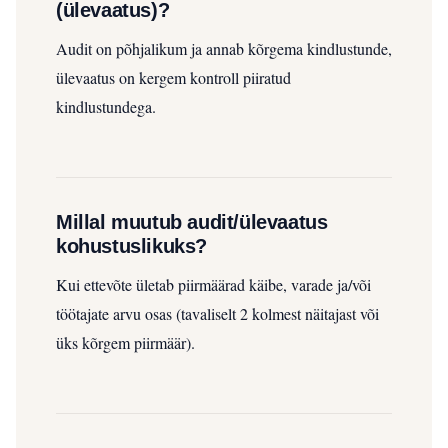
(ülevaatus)?
Audit on põhjalikum ja annab kõrgema kindlustunde,
ülevaatus on kergem kontroll piiratud
kindlustundega.
Millal muutub audit/ülevaatus
kohustuslikuks?
Kui ettevõte ületab piirmäärad käibe, varade ja/või
töötajate arvu osas (tavaliselt 2 kolmest näitajast või
üks kõrgem piirmäär).