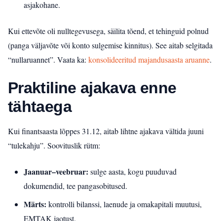
asjakohane.
Kui ettevõte oli nulltegevusega, säilita tõend, et tehinguid polnud
(panga väljavõte või konto sulgemise kinnitus). See aitab selgitada
“nullaruannet”.
Vaata ka:
konsolideeritud majandusaasta aruanne
.
Praktiline ajakava enne
tähtaega
Kui finantsaasta lõppes 31.12, aitab lihtne ajakava vältida juuni
“tulekahju”. Soovituslik rütm:
Jaanuar–veebruar:
sulge aasta, kogu puuduvad
dokumendid, tee pangasobitused.
Märts:
kontrolli bilanssi, laenude ja omakapitali muutusi,
EMTAK jaotust.