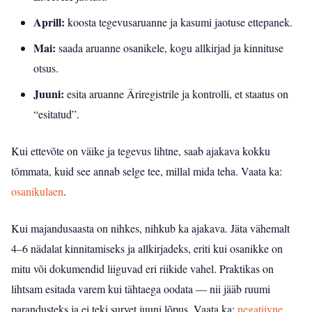
Aprill:
koosta tegevusaruanne ja kasumi jaotuse ettepanek.
Mai:
saada aruanne osanikele, kogu allkirjad ja kinnituse
otsus.
Juuni:
esita aruanne Äriregistrile ja kontrolli, et staatus on
“esitatud”.
Kui ettevõte on väike ja tegevus lihtne, saab ajakava kokku
tõmmata, kuid see annab selge tee, millal mida teha.
Vaata ka:
osanikulaen
.
Kui majandusaasta on nihkes, nihkub ka ajakava. Jäta vähemalt
4–6 nädalat kinnitamiseks ja allkirjadeks, eriti kui osanikke on
mitu või dokumendid liiguvad eri riikide vahel. Praktikas on
lihtsam esitada varem kui tähtaega oodata — nii jääb ruumi
parandusteks ja ei teki survet juuni lõpus.
Vaata ka:
negatiivne