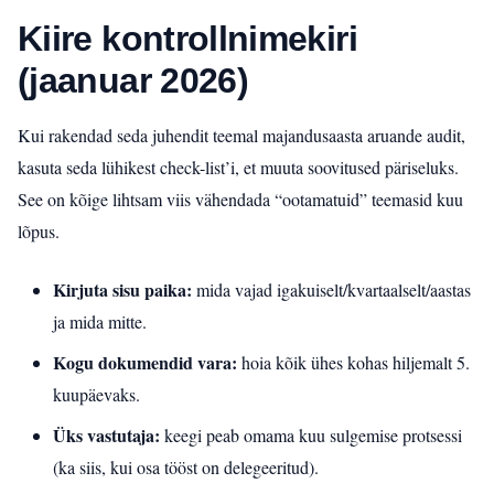
Kiire kontrollnimekiri
(jaanuar 2026)
Kui rakendad seda juhendit teemal majandusaasta aruande audit,
kasuta seda lühikest check-list’i, et muuta soovitused päriseluks.
See on kõige lihtsam viis vähendada “ootamatuid” teemasid kuu
lõpus.
Kirjuta sisu paika:
mida vajad igakuiselt/kvartaalselt/aastas
ja mida mitte.
Kogu dokumendid vara:
hoia kõik ühes kohas hiljemalt 5.
kuupäevaks.
Üks vastutaja:
keegi peab omama kuu sulgemise protsessi
(ka siis, kui osa tööst on delegeeritud).