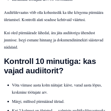
Audit/ülevaatus võib olla kohustuslik ka ühe kõrgema piirmäära
ületamisel. Kontrolli alati seaduse kehtivaid väärtusi.
Kui oled piirmäärade lähedal, ära jäta audiitoriga ühendust
juunisse. Isegi esmane hinnang ja dokumendinimekiri säästavad
nädalaid.
Kontroll 10 minutiga: kas
vajad audiitorit?
Võta viimase aasta kolm näitajat: käive, varad aasta lõpus,
keskmine töötajate arv.
Märgi, millised piirmäärad ületad.
Kui 2 kolmest on ületatud — valmistu auditiks/ülevaatuseks.