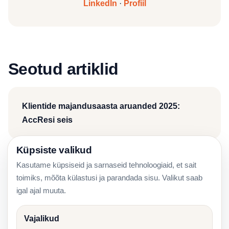
LinkedIn
·
Profiil
Seotud artiklid
Klientide majandusaasta aruanded 2025:
AccResi seis
Küpsiste valikud
Kasutame küpsiseid ja sarnaseid tehnoloogiaid, et sait
Mida omanik peab raamatupidajale saatma enne
toimiks, mõõta külastusi ja parandada sisu. Valikut saab
aastaaruannet
igal ajal muuta.
Vajalikud