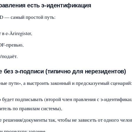
правления есть э‑идентификация
l‑ID — самый простой путь:
в e‑Äriregister,
DF‑превью,
/подаёт.
е без э‑подписи (типично для нерезидентов)
ные пути», а выстроить законный и предсказуемый сценарий
о будет подписывать (второй член правления с э‑идентифика
тель по правилам системы),
 решения/документы так, чтобы не зависеть от одного челов
и процедуру заранее.