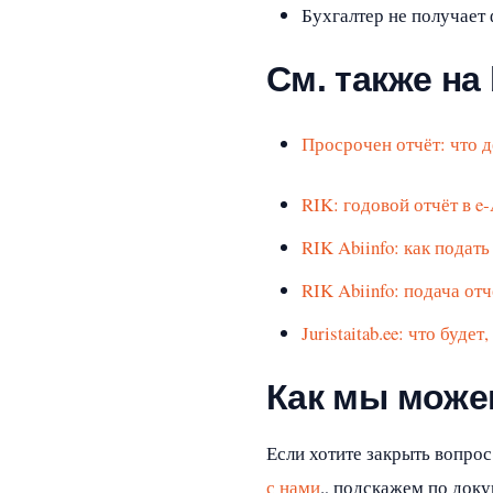
Бухгалтер не получает
См. также на 
Просрочен отчёт: что д
RIK: годовой отчёт в e‑Ä
RIK Abiinfo: как подат
RIK Abiinfo: подача отч
Juristaitab.ee: что буде
Как мы може
Если хотите закрыть вопро
с нами
., подскажем по доку