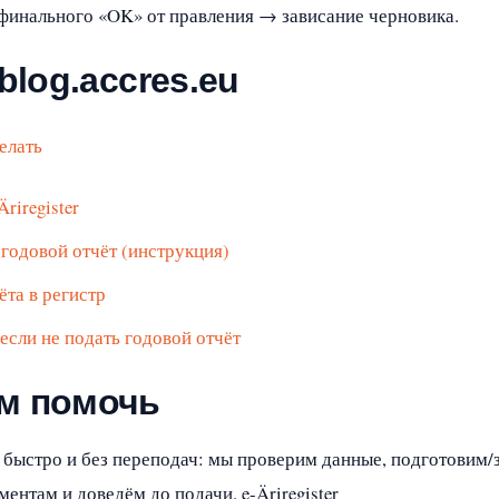
 финального «OK» от правления → зависание черновика.
blog.accres.eu
елать
riregister
ь годовой отчёт (инструкция)
ёта в регистр
т, если не подать годовой отчёт
м помочь
с быстро и без переподач: мы проверим данные, подготовим/
ментам и доведём до подачи. e‑Äriregister