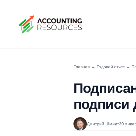
Главная
→
Годовой отчет
→
По
Подписан
подписи 
Дмитрий Шмидт
30 янва