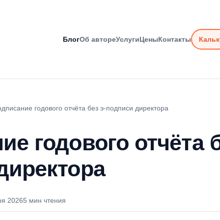
Блог
Об авторе
Услуги
Цены
Контакты
Кальк
дписание годового отчёта без э-подписи директора
ие годового отчёта б
директора
ря 2026
5 мин чтения