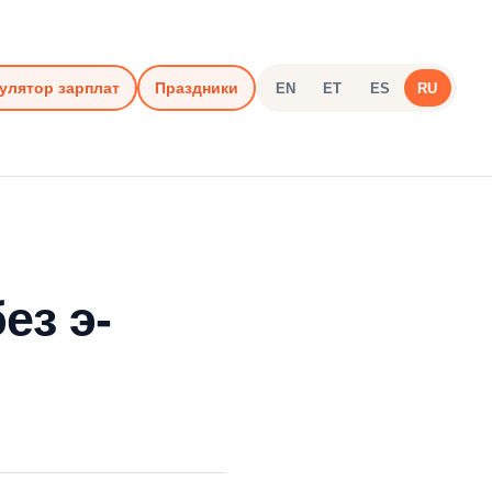
улятор зарплат
Праздники
EN
ET
ES
RU
ез э-