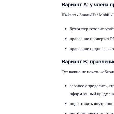
Вариант A: у члена 
ID‑kaart / Smart‑ID / Mobii
бухгалтер готовит отчёт 
правление проверяет P
правление подписывает
Вариант B: правлени
Тут важно не искать «обход
заранее определить, кт
оформленный представи
подготовить внутренние
протестировать доступ 