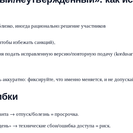
 близко, иногда рационально:решение участников
чтобы избежать санкций),
я подать исправленную версию/повторную подачу (kordusaru
 аккуратно: фиксируйте, что именно меняется, и не допуск
ибки
анта → отпуск/болезнь = просрочка.
день» → технические сбои/ошибка доступа = риск.