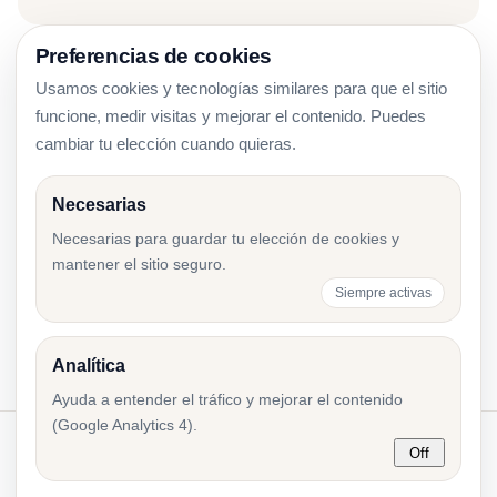
Preferencias de cookies
Usamos cookies y tecnologías similares para que el sitio
Ejercicio Financiero Corto en Estonia: Primer
funcione, medir visitas y mejorar el contenido. Puedes
Informe tras el Registro
cambiar tu elección cuando quieras.
Necesarias
Presentación de Estados Financieros en
Necesarias para guardar tu elección de cookies y
Estonia: Workflow Paso a Paso
mantener el sitio seguro.
Siempre activas
Analítica
Ayuda a entender el tráfico y mejorar el contenido
(Google Analytics 4).
Off
© 2026 Accounting Resources.
Accres.eu
·
Política de
cookies
·
Configuración de cookies