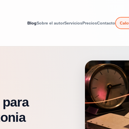
Blog
Sobre el autor
Servicios
Precios
Contacto
Calc
 para
onia