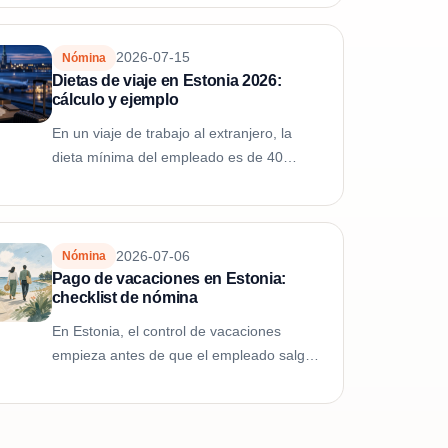
forma de trabajar de una persona en un
puesto...
2026-07-15
Nómina
Dietas de viaje en Estonia 2026:
cálculo y ejemplo
En un viaje de trabajo al extranjero, la
dieta mínima del empleado es de 40
euros. El máximo exento es de 75 euros
durante los primeros 15 días computables
del mes...
2026-07-06
Nómina
Pago de vacaciones en Estonia:
checklist de nómina
En Estonia, el control de vacaciones
empieza antes de que el empleado salga:
confirme calendario, días disponibles,
fecha de pago y base de cálculo. La
licencia...