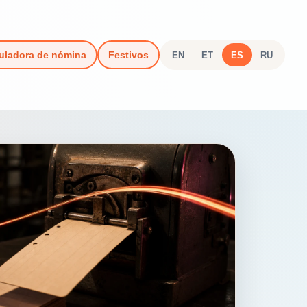
uladora de nómina
Festivos
EN
ET
ES
RU