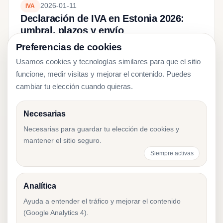
2026-01-11
IVA
Declaración de IVA en Estonia 2026:
umbral, plazos y envío
Preferencias de cookies
Usamos cookies y tecnologías similares para que el sitio
funcione, medir visitas y mejorar el contenido. Puedes
cambiar tu elección cuando quieras.
¿Necesitas ayuda con
Necesarias
la contabilidad en
Necesarias para guardar tu elección de cookies y
Estonia?
mantener el sitio seguro.
Siempre activas
Cuéntanos sobre tu empresa y
recomendaremos la configuración contable
Analítica
adecuada.
Ayuda a entender el tráfico y mejorar el contenido
(Google Analytics 4).
Contactar